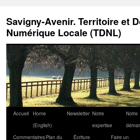
Savigny-Avenir. Territoire et 
Numérique Locale (TDNL)
Aller
Accueil
Home
Newsletter
Notre
Notre
au
(English)
expertise
démar
contenu
Commentaires
Plan du
Écriture
Faire un