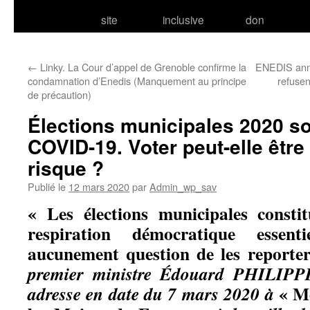
site
inclusive
don
←
Linky. La Cour d’appel de Grenoble confirme la
ENEDIS annu
condamnation d’Enedis (Manquement au principe
refusen
de précaution)
Élections municipales 2020 s
COVID-19. Voter peut-elle être 
risque ?
Publié le
12 mars 2020
par
Admin_wp_sav
« Les élections municipales const
respiration démocratique essent
aucunement question de les reporter
premier ministre Édouard PHILIPPE 
« M
adresse en date du 7 mars 2020 à