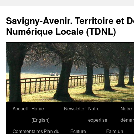
Savigny-Avenir. Territoire et 
Numérique Locale (TDNL)
Aller
Accueil
Home
Newsletter
Notre
Notre
au
(English)
expertise
démar
contenu
Commentaires
Plan du
Écriture
Faire un