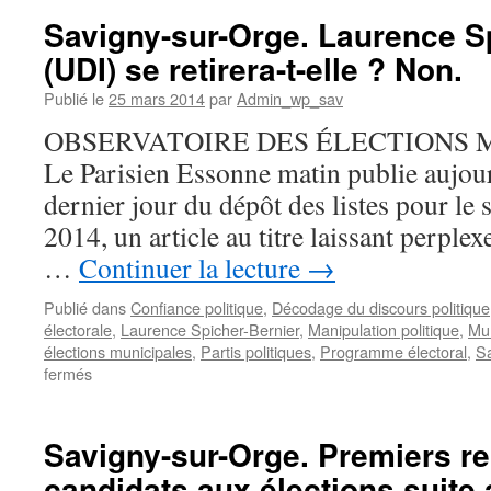
Orge.
Savigny-sur-Orge. Laurence S
Le
(UDI) se retirera-t-elle ? Non.
coup
de
Publié le
25 mars 2014
par
Admin_wp_sav
poker
de
OBSERVATOIRE DES ÉLECTIONS M
la
Le Parisien Essonne matin publie aujou
maire
sortante
dernier jour du dépôt des listes pour le
Laurence
2014, un article au titre laissant perple
Spicher-
Bernier
…
Continuer la lecture
→
(UDI)
pour
Publié dans
Confiance politique
,
Décodage du discours politique
le
électorale
,
Laurence Spicher-Bernier
,
Manipulation politique
,
Mun
2e
élections municipales
,
Partis politiques
,
Programme électoral
,
Sa
tour
sur
fermés
des
Savigny-
municipa
sur-
Orge.
Savigny-sur-Orge. Premiers r
Laurence
candidats aux élections suite 
Spicher-