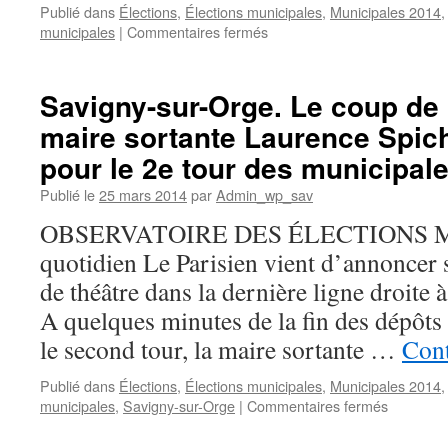
Publié dans
Élections
,
Élections municipales
,
Municipales 2014
sur
municipales
|
Commentaires fermés
Savigny-
sur-
Orge.
Savigny-sur-Orge. Le coup de 
La
maire sortante Laurence Spich
liste
Spicher-
pour le 2e tour des municipal
Bernier
/
Publié le
25 mars 2014
par
Admin_wp_sav
David
OBSERVATOIRE DES ÉLECTIONS M
Fabre
pour
quotidien Le Parisien vient d’annoncer 
le
de théâtre dans la dernière ligne droite
2e
tour
A quelques minutes de la fin des dépôts
du
le second tour, la maire sortante …
Cont
30
mars
Publié dans
Élections
,
Élections municipales
,
Municipales 2014
2014
sur
municipales
,
Savigny-sur-Orge
|
Commentaires fermés
Savigny-
sur-