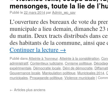
des
mensonges, toute la lie de l’
candidats
aux
Publié le
22 mars 2014
par
Admin_wp_sav
élections
L’ouverture des bureaux de vote du prem
suite
au
municipale a lieu demain, dimanche 23 
premier
du matin. Deux tracts distribués dans cer
tour
de
des habitants de la commune, ainsi que
l’élection
Continuer la lecture
→
municipale
(Éric
Publié dans
Atteinte à 'honneur
,
Atteinte à la considération
,
Cons
Mehlhorn)
administratif
,
Contentieux judiciaire
,
Cynisme politique
,
Décodage
expérimentale
,
Démocratie locale
,
Déni de démocratie
,
Diffamati
Gouvernance locale
,
Manipulation politique
,
Municipales 2014
,
O
municipales
,
Propagande politique
,
Violence municipale
|
Comme
←
Articles plus anciens