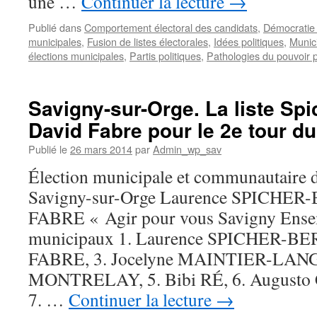
une …
Continuer la lecture
→
Publié dans
Comportement électoral des candidats
,
Démocratie 
municipales
,
Fusion de listes électorales
,
Idées politiques
,
Munic
élections municipales
,
Partis politiques
,
Pathologies du pouvoir p
Savigny-sur-Orge. La liste Spi
David Fabre pour le 2e tour d
Publié le
26 mars 2014
par
Admin_wp_sav
Élection municipale et communautaire 
Savigny-sur-Orge Laurence SPICHER
FABRE « Agir pour vous Savigny Ensem
municipaux 1. Laurence SPICHER-BER
FABRE, 3. Jocelyne MAINTIER-LANG,
MONTRELAY, 5. Bibi RÉ, 6. August
7. …
Continuer la lecture
→