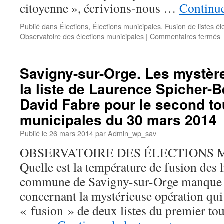
citoyenne », écrivions-nous …
Continue
Publié dans
Élections
,
Élections municipales
,
Fusion de listes él
s
Observatoire des élections municipales
|
Commentaires fermés
S
s
O
Savigny-sur-Orge. Les mystère
L
la liste de Laurence Spicher-B
s
L
David Fabre pour le second to
S
municipales du 30 mars 2014
B
/
Publié le
26 mars 2014
par
Admin_wp_sav
D
F
OBSERVATOIRE DES ÉLECTIONS M
Quelle est la température de fusion des l
commune de Savigny-sur-Orge manque 
concernant la mystérieuse opération qui c
« fusion » de deux listes du premier tou