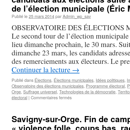
Bernier
de l’élection municipale (Éric
(UDI)
se
Publié le
25 mars 2014
par
Admin_wp_sav
retirera-
OBSERVATOIRE DES ÉLECTIONS M
t-
elle
Le second tour de l’élection municipal
?
lieu dimanche prochain, le 30 mars. Sui
Non.
dimanche 23 mars, les candidats adresse
des remerciements aux électeurs. Le pr
Continuer la lecture
→
Publié dans
Élections
,
Élections municipales
,
Idées politiques
,
I
Observatoire des élections municipales
,
Programme électoral
,
P
Orge
,
Suffrage universel
,
Technologies de la démocratie
,
Territ
sur
électoral
|
Commentaires fermés
Savigny-
sur-
Orge.
Savigny-sur-Orge. Fin de camp
Premiers
« violence folle, coups bas, ra
remerciements