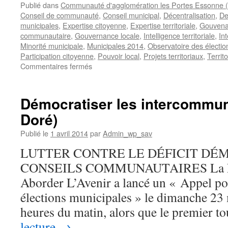
Publié dans
Communauté d'agglomération les Portes Essonne
Conseil de communauté
,
Conseil municipal
,
Décentralisation
,
De
municipales
,
Expertise citoyenne
,
Expertise territoriale
,
Gouvena
communautaire
,
Gouvernance locale
,
Intelligence territoriale
,
In
Minorité municipale
,
Municipales 2014
,
Observatoire des électio
Participation citoyenne
,
Pouvoir local
,
Projets territoriaux
,
Territ
sur
Commentaires fermés
Le
déficit
démocratique
Démocratiser les intercommun
des
Doré)
conseils
communautaires
Publié le
1 avril 2014
par
Admin_wp_sav
(La
Gazette
LUTTER CONTRE LE DÉFICIT DÉ
des
CONSEILS COMMUNAUTAIRES La Fo
communes)
Aborder L’Avenir a lancé un « Appel pou
élections municipales » le dimanche 23
heures du matin, alors que le premier 
lecture
→