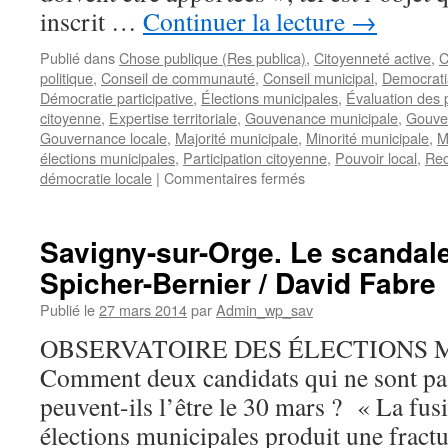
inscrit …
Continuer la lecture
→
Publié dans
Chose publique (Res publica)
,
Citoyenneté active
,
C
politique
,
Conseil de communauté
,
Conseil municipal
,
Democratia
Démocratie participative
,
Élections municipales
,
Évaluation des p
citoyenne
,
Expertise territoriale
,
Gouvenance municipale
,
Gouve
Gouvernance locale
,
Majorité municipale
,
Minorité municipale
,
M
élections municipales
,
Participation citoyenne
,
Pouvoir local
,
Rec
sur
démocratie locale
|
Commentaires fermés
Au
lendemain
des
Savigny-sur-Orge. Le scandal
élections
Spicher-Bernier / David Fabre
municipales
2014.
Publié le
27 mars 2014
par
Admin_wp_sav
Une
urgence
OBSERVATOIRE DES ÉLECTIONS M
:
Comment deux candidats qui ne sont pa
ouvrir
l’espace
peuvent-ils l’être le 30 mars ? « La fus
public
élections municipales produit une fractu