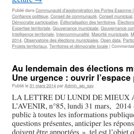
Publié dans
Communauté d'agglomération les Portes Essonne
Confiance politique
,
Conseil de communauté
,
Conseil municipal
Démocratie participative
,
Éditorialisation des territoires
,
Élection
Expertise territoriale
,
Gouvenance municipale
,
Gouvernance co
Intelligence territoriale
,
Intercommunalité
,
Majorité municipale
,
M
2014
,
Observatoire des élections municipales
,
Open data
,
Parti
Projets territoriaux
,
Territoires et démocratie locale
|
Commentair
Au lendemain des élections m
Une urgence : ouvrir l’espace 
Publié le
31 mars 2014
par
Admin_wp_sav
LA LETTRE DU LUNDI DE MIEUX
L’AVENIR, n°85, lundi 31 mars, 2014 
public à toutes les informations publique
questions présentes, anticiper les répons
doivent être apportées », tel est l’objet