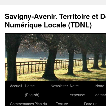
Savigny-Avenir. Territoire et 
Numérique Locale (TDNL)
Aller
Accueil
Home
Newsletter
Notre
Notre
au
(English)
expertise
démar
contenu
Commentaires
Plan du
Écriture
Faire un