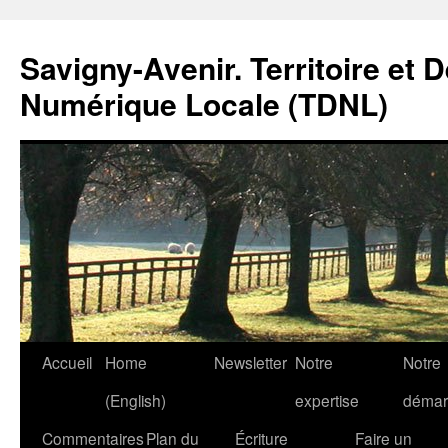
Savigny-Avenir. Territoire et 
Numérique Locale (TDNL)
Aller
Accueil
Home
Newsletter
Notre
Notre
au
(English)
expertise
démar
contenu
Commentaires
Plan du
Écriture
Faire un