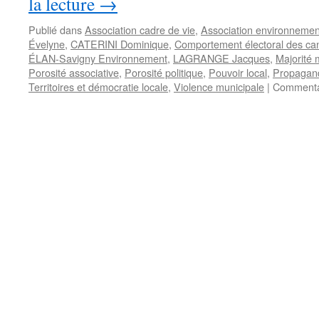
la lecture
→
Publié dans
Association cadre de vie
,
Association environnemen
Évelyne
,
CATERINI Dominique
,
Comportement électoral des ca
ÉLAN-Savigny Environnement
,
LAGRANGE Jacques
,
Majorité 
Porosité associative
,
Porosité politique
,
Pouvoir local
,
Propagand
Territoires et démocratie locale
,
Violence municipale
|
Commenta