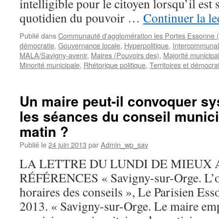
intelligible pour le citoyen lorsqu’il est
quotidien du pouvoir …
Continuer la l
Publié dans
Communauté d'agglomération les Portes Essonne
démocratie
,
Gouvernance locale
,
Hyperpolitique
,
Intercommunal
MALA/Savigny-avenir
,
Maires (Pouvoirs des)
,
Majorité municipa
Minorité municipale
,
Rhétorique politique
,
Territoires et démocrat
Un maire peut-il convoquer s
les séances du conseil munici
matin ?
Publié le
24 juin 2013
par
Admin_wp_sav
LA LETTRE DU LUNDI DE MIEUX 
RÉFÉRENCES « Savigny-sur-Orge. L’op
horaires des conseils », Le Parisien Ess
2013. « Savigny-sur-Orge. Le maire emp