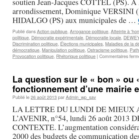
soutien Jean-Jacques COTTEL (PS). A P
les
divisions
arrondissement, Dominique VERSINI 
»
HIDALGO (PS) aux municipales de …
Publié dans
Action publique
,
Arrogance politique
,
Atteinte à 'ho
politique
,
Démocratie expérimentale
,
Démocratie locale
,
DEWEY
Discrimination politique
,
Élections municipales
,
Maladies de la d
démocratique
,
Manipulation politique
,
Ostracisme politique
,
Path
Provocation politique
,
Rhétorique politique
|
Commentaires ferm
La question sur le « bon » ou
fonctionnement d’une mairie es
Publié le
26 août 2013
par
Admin_wp_sav
LA LETTRE DU LUNDI DE MIEUX
L’AVENIR, n°54, lundi 26 août 201
CONTEXTE. L’augmentation considérab
2000 des budgets de communication des 