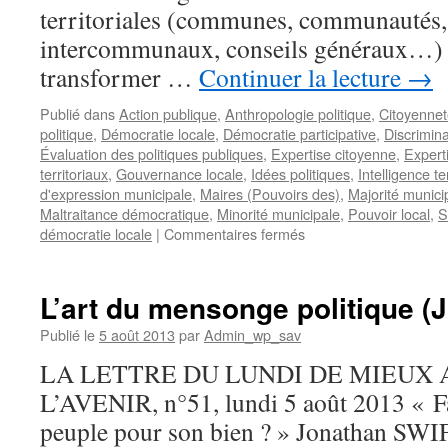
territoriales (communes, communautés,
intercommunaux, conseils généraux…) a
transformer …
Continuer la lecture
→
Publié dans
Action publique
,
Anthropologie politique
,
Citoyennet
politique
,
Démocratie locale
,
Démocratie participative
,
Discrimina
Évaluation des politiques publiques
,
Expertise citoyenne
,
Experti
territoriaux
,
Gouvernance locale
,
Idées politiques
,
Intelligence ter
d'expression municipale
,
Maires (Pouvoirs des)
,
Majorité munici
Maltraitance démocratique
,
Minorité municipale
,
Pouvoir local
,
S
sur
démocratie locale
|
Commentaires fermés
La
question
sur
L’art du mensonge politique (
le
«
Publié le
5 août 2013
par
Admin_wp_sav
bon
LA LETTRE DU LUNDI DE MIEUX
»
ou
L’AVENIR, n°51, lundi 5 août 2013 « Fa
«
peuple pour son bien ? » Jonathan SW
mauvais