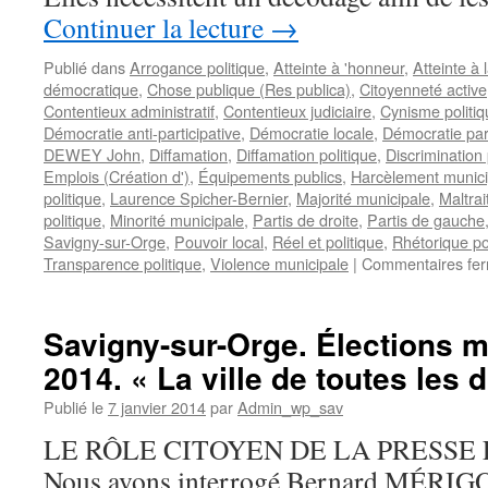
Continuer la lecture
→
Publié dans
Arrogance politique
,
Atteinte à 'honneur
,
Atteinte à 
démocratique
,
Chose publique (Res publica)
,
Citoyenneté active
Contentieux administratif
,
Contentieux judiciaire
,
Cynisme politiq
Démocratie anti-participative
,
Démocratie locale
,
Démocratie part
DEWEY John
,
Diffamation
,
Diffamation politique
,
Discrimination 
Emplois (Création d')
,
Équipements publics
,
Harcèlement munici
politique
,
Laurence Spicher-Bernier
,
Majorité municipale
,
Maltra
politique
,
Minorité municipale
,
Partis de droite
,
Partis de gauche
Savigny-sur-Orge
,
Pouvoir local
,
Réel et politique
,
Rhétorique po
Transparence politique
,
Violence municipale
|
Commentaires fe
Savigny-sur-Orge. Élections m
2014. « La ville de toutes les 
Publié le
7 janvier 2014
par
Admin_wp_sav
LE RÔLE CITOYEN DE LA PRESSE
Nous avons interrogé Bernard MÉRIGOT