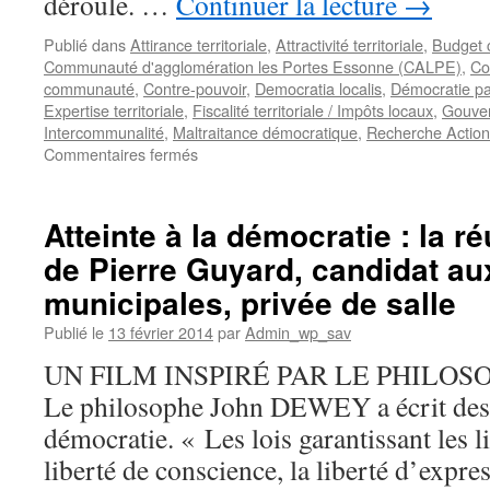
déroule. …
Continuer la lecture
→
Publié dans
Attirance territoriale
,
Attractivité territoriale
,
Budget 
Communauté d'agglomération les Portes Essonne (CALPE)
,
Con
communauté
,
Contre-pouvoir
,
Democratia localis
,
Démocratie par
Expertise territoriale
,
Fiscalité territoriale / Impôts locaux
,
Gouve
Intercommunalité
,
Maltraitance démocratique
,
Recherche Action
sur
Commentaires fermés
Lutter
contre
le
Atteinte à la démocratie : la r
déficit
de Pierre Guyard, candidat au
démocratique
des
municipales, privée de salle
conseils
communautaires.
Publié le
13 février 2014
par
Admin_wp_sav
Appel
UN FILM INSPIRÉ PAR LE PHILO
pour
le
Le philosophe John DEWEY a écrit des p
«
démocratie. « Les lois garantissant les lib
3e
tour
liberté de conscience, la liberté d’expres
des