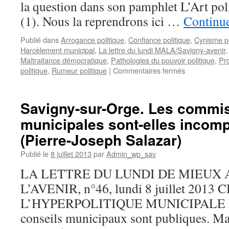
»
la question dans son pamphlet L’Art po
fonctionnement
(1). Nous la reprendrons ici …
Continue
d’une
mairie
Publié dans
Arrogance politique
,
Confiance politique
,
Cynisme po
est-
Harcèlement municipal
,
La lettre du lundi MALA/Savigny-avenir
elle
Maltraitance démocratique
,
Pathologies du pouvoir politique
,
Pro
légitime
sur
politique
,
Rumeur politique
|
Commentaires fermés
?
L’art
du
mensonge
Savigny-sur-Orge. Les commi
politique
municipales sont-elles incom
(Jonathan
Swift)
(Pierre-Joseph Salazar)
Publié le
8 juillet 2013
par
Admin_wp_sav
LA LETTRE DU LUNDI DE MIEUX
L’AVENIR, n°46, lundi 8 juillet 20
L’HYPERPOLITIQUE MUNICIPALE Le
conseils municipaux sont publiques. Mai