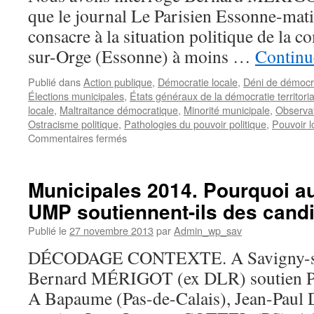
que le journal Le Parisien Essonne-mati
consacre à la situation politique de la
sur-Orge (Essonne) à moins …
Continue
Publié dans
Action publique
,
Démocratie locale
,
Déni de démocr
Élections municipales
,
États généraux de la démocratie territori
locale
,
Maltraitance démocratique
,
Minorité municipale
,
Observat
Ostracisme politique
,
Pathologies du pouvoir politique
,
Pouvoir l
sur
Commentaires fermés
Savigny-
sur-
Orge.
Municipales 2014. Pourquoi au
Élections
UMP soutiennent-ils des cand
municipales
de
Publié le
27 novembre 2013
par
Admin_wp_sav
2014.
«
DÉCODAGE CONTEXTE. A Savigny-sur
La
Bernard MÉRIGOT (ex DLR) soutien 
ville
de
A Bapaume (Pas-de-Calais), Jean-Pa
toutes