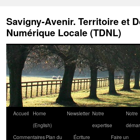
Savigny-Avenir. Territoire et 
Numérique Locale (TDNL)
Aller
Accueil
Home
Newsletter
Notre
Notre
au
(English)
expertise
démar
contenu
Commentaires
Plan du
Écriture
Faire un