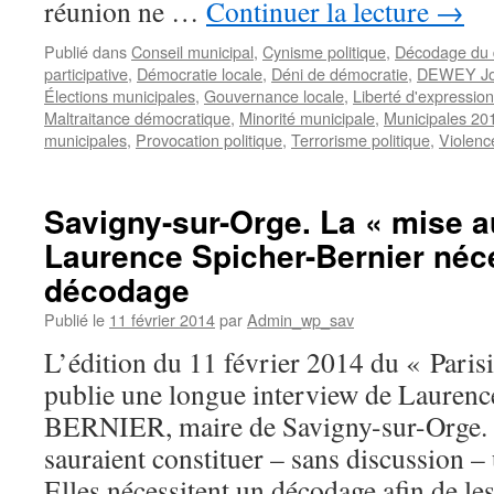
réunion ne …
Continuer la lecture
→
élections
municipales
Publié dans
Conseil municipal
,
Cynisme politique
,
Décodage du d
»
participative
,
Démocratie locale
,
Déni de démocratie
,
DEWEY J
Élections municipales
,
Gouvernance locale
,
Liberté d'expressio
Maltraitance démocratique
,
Minorité municipale
,
Municipales 20
municipales
,
Provocation politique
,
Terrorisme politique
,
Violenc
Savigny-sur-Orge. La « mise a
Laurence Spicher-Bernier néc
décodage
Publié le
11 février 2014
par
Admin_wp_sav
L’édition du 11 février 2014 du « Pari
publie une longue interview de Laure
BERNIER, maire de Savigny-sur-Orge. (
sauraient constituer – sans discussion – 
Elles nécessitent un décodage afin de le