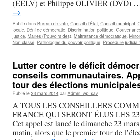
(EELV) et Philippe OLIVIER (DVD) 
→
Publié dans
Bureau de vote
,
Conseil d'État
,
Conseil municipal
,
C
locale
,
Déni de démocratie
,
Discrimination politique
,
Gouvenance
justice
,
Maires (Pouvoirs des)
,
Maltraitance démocratique
,
Minor
Non classé
,
Pathologies du pouvoir politique
,
Procédure judiciai
Lutter contre le déficit démoc
conseils communautaires. App
tour des élections municipale
Publié le
23 mars 2014
par
Admin_wp_sav
A TOUS LES CONSEILLERS COMM
FRANCE QUI SERONT ÉLUS LES 23
Cet appel est lancé le dimanche 23 mars
matin, alors que le premier tour de l’él