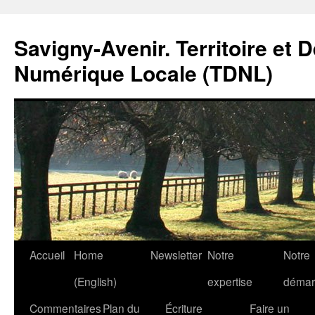
Savigny-Avenir. Territoire et 
Numérique Locale (TDNL)
Aller
Accueil
Home
Newsletter
Notre
Notre
au
(English)
expertise
démar
contenu
Commentaires
Plan du
Écriture
Faire un