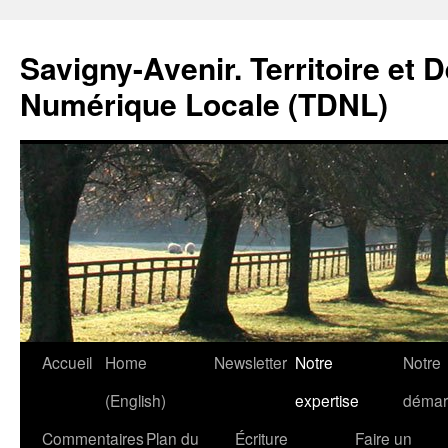
Savigny-Avenir. Territoire et 
Numérique Locale (TDNL)
Aller
Accueil
Home
Newsletter
Notre
Notre
au
(English)
expertise
démar
contenu
Commentaires
Plan du
Écriture
Faire un