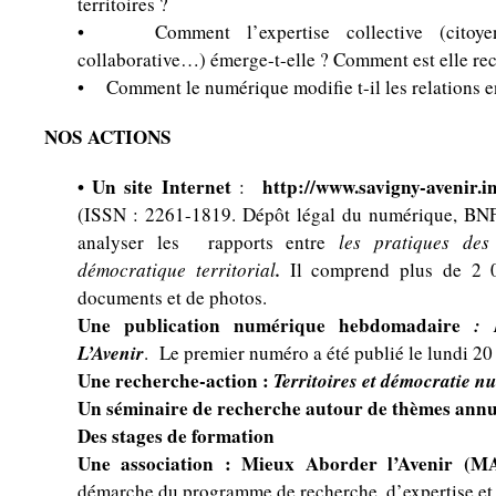
territoires ?
• Comment l’expertise collective (citoyenne,
collaborative…) émerge-t-elle ? Comment est elle re
• Comment le numérique modifie t-il les relations ent
NOS ACTIONS
•
Un site Internet
http://www.savigny-avenir
.i
:
(ISSN : 2261-1819. Dépôt légal du numérique, BNF).
analyser les rapports entre
les pratiques des
.
démocratique territorial
Il comprend plus de 2 0
documents et de photos.
Une
publication numérique hebdomadaire
: L
L’Avenir
. Le premier numéro a été publié le lundi 20
Une
recherche-action
:
Territoires et démocratie n
Un séminaire de recherche
autour de thèmes annu
Des stages de formation
Une
association
: Mieux Aborder l’Avenir
(M
démarche du programme de recherche, d’expertise et