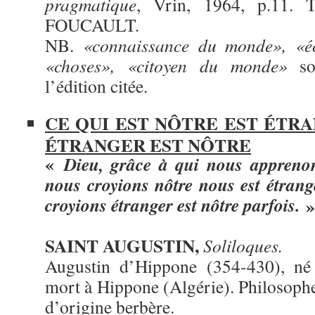
pragmatique
, Vrin, 1964, p.11. 
FOUCAULT.
NB.
«connaissance du monde», «éc
«choses», «citoyen du monde»
s
l’édition citée.
CE QUI EST NÔTRE EST ÉTRA
ÉTRANGER EST NÔTRE
«
Dieu, grâce à qui nous appreno
nous croyions nôtre nous est étrang
croyions étranger est nôtre parfois.
»
SAINT AUGUSTIN,
Soliloques.
Augustin d’Hippone (354-430), né 
mort à Hippone (Algérie). Philosophe
d’origine berbère.