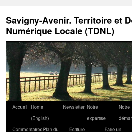
Savigny-Avenir. Territoire et 
Numérique Locale (TDNL)
Aller
Accueil
Home
Newsletter
Notre
Notre
au
(English)
expertise
démar
contenu
Commentaires
Plan du
Écriture
Faire un