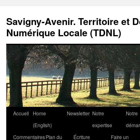
Savigny-Avenir. Territoire et 
Numérique Locale (TDNL)
Aller
Accueil
Home
Newsletter
Notre
Notre
au
(English)
expertise
démar
contenu
Commentaires
Plan du
Écriture
Faire un