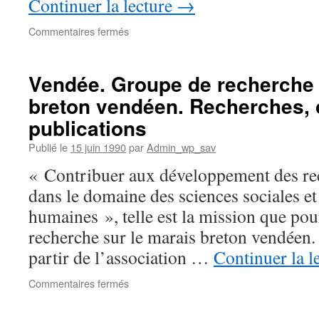
Continuer la lecture
→
sur
Commentaires fermés
Groupe
de
recherche
Vendée. Groupe de recherche 
sur
breton vendéen. Recherches, 
le
Marais-
publications
breton
vendéen.
Publié le
15 juin 1990
par
Admin_wp_sav
La
« Contribuer aux développement des rec
fiche
de
dans le domaine des sciences sociales et
la
humaines », telle est la mission que pou
Mission
du
recherche sur le marais breton vendéen.
patrimoine
partir de l’association …
Continuer la l
ethnologique
de
sur
Commentaires fermés
la
Vendée.
France,
Groupe
ministère