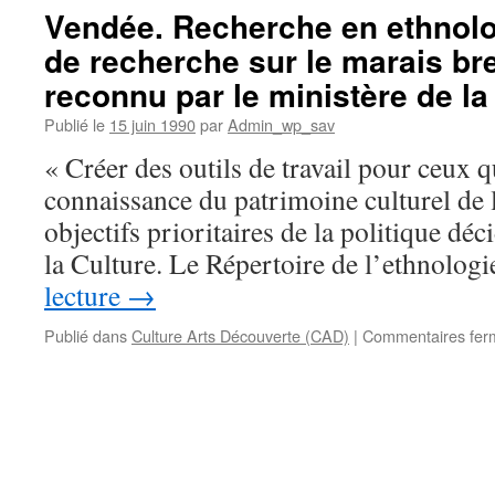
de
Vendée. Recherche en ethnolo
de
recherche
la
de recherche sur le marais b
sur
Culture
le
reconnu par le ministère de la
marais
breton
Publié le
15 juin 1990
par
Admin_wp_sav
vendéen.
« Créer des outils de travail pour ceux q
Recherches,
conférences,
connaissance du patrimoine culturel de 
publications
objectifs prioritaires de la politique déc
la Culture. Le Répertoire de l’ethnolog
lecture
→
Publié dans
Culture Arts Découverte (CAD)
|
Commentaires fer