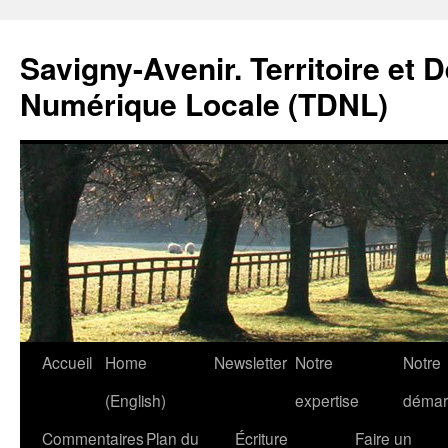
Savigny-Avenir. Territoire et 
Numérique Locale (TDNL)
Aller
Accueil
Home
Newsletter
Notre
Notre
au
(English)
expertise
démar
contenu
Commentaires
Plan du
Écriture
Faire un