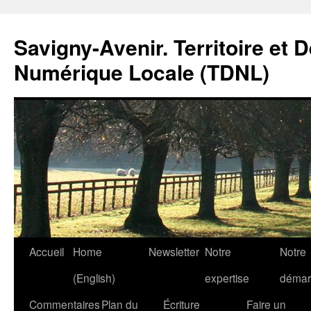
Savigny-Avenir. Territoire et 
Numérique Locale (TDNL)
Aller
Accueil
Home
Newsletter
Notre
Notre
au
(English)
expertise
démar
contenu
Commentaires
Plan du
Écriture
Faire un