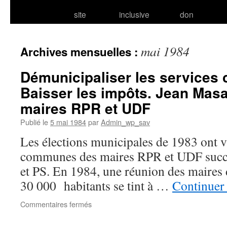
site
inclusive
don
mai 1984
Archives mensuelles :
Démunicipaliser les service
Baisser les impôts. Jean Mas
maires RPR et UDF
Publié le
5 mai 1984
par
Admin_wp_sav
Les élections municipales de 1983 ont 
communes des maires RPR et UDF succé
et PS. En 1984, une réunion des maires d
30 000 habitants se tint à …
Continuer 
sur
Commentaires fermés
Démunicipaliser
les