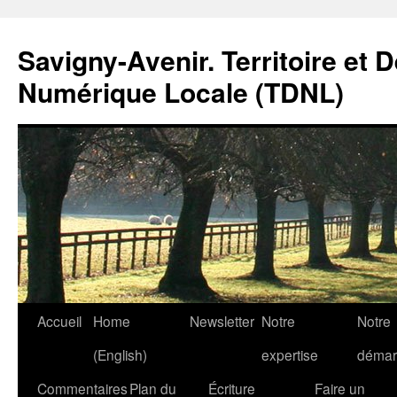
Savigny-Avenir. Territoire et 
Numérique Locale (TDNL)
Aller
Accueil
Home
Newsletter
Notre
Notre
au
(English)
expertise
démar
contenu
Commentaires
Plan du
Écriture
Faire un