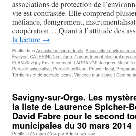
associations de protection de l’environ
des
adjoints
vie est contrastée. Elle comprend plusie
au
méfiance, dénigrement, instrumentalisat
maire
coopération… Quant à l’attitude des a
la lecture
→
Publié dans
Association cadre de vie
,
Association environnemen
Évelyne
,
CATERINI Dominique
,
Comportement électoral des ca
ÉLAN-Savigny Environnement
,
LAGRANGE Jacques
,
Majorité 
Porosité associative
,
Porosité politique
,
Pouvoir local
,
Propagand
Territoires et démocratie locale
,
Violence municipale
|
Commenta
Savigny-sur-Orge. Les mystère
la liste de Laurence Spicher-B
David Fabre pour le second to
municipales du 30 mars 2014
Publié le
26 mars 2014
par
Admin_wp_sav