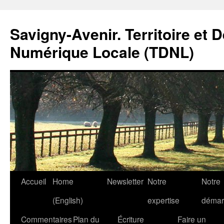
Savigny-Avenir. Territoire et 
Numérique Locale (TDNL)
Aller
Accueil
Home
Newsletter
Notre
Notre
au
(English)
expertise
démar
contenu
Commentaires
Plan du
Écriture
Faire un