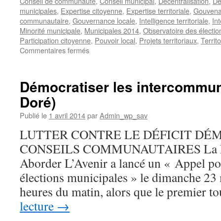
Conseil de communauté
,
Conseil municipal
,
Décentralisation
,
De
municipales
,
Expertise citoyenne
,
Expertise territoriale
,
Gouvena
communautaire
,
Gouvernance locale
,
Intelligence territoriale
,
In
Minorité municipale
,
Municipales 2014
,
Observatoire des électio
Participation citoyenne
,
Pouvoir local
,
Projets territoriaux
,
Territ
sur
Commentaires fermés
Le
déficit
démocratique
Démocratiser les intercommun
des
Doré)
conseils
communautaires
Publié le
1 avril 2014
par
Admin_wp_sav
(La
Gazette
LUTTER CONTRE LE DÉFICIT DÉ
des
CONSEILS COMMUNAUTAIRES La Fo
communes)
Aborder L’Avenir a lancé un « Appel pou
élections municipales » le dimanche 23
heures du matin, alors que le premier 
lecture
→