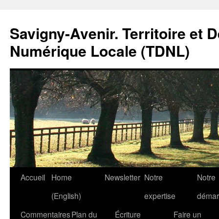
Savigny-Avenir. Territoire et 
Numérique Locale (TDNL)
Aller
Accueil
Home
Newsletter
Notre
Notre
au
(English)
expertise
démar
contenu
Commentaires
Plan du
Écriture
Faire un