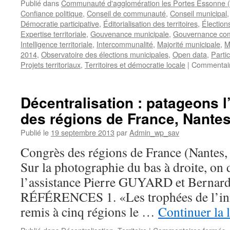
Publié dans
Communauté d'agglomération les Portes Essonne
Confiance politique
,
Conseil de communauté
,
Conseil municipal
Démocratie participative
,
Éditorialisation des territoires
,
Élection
Expertise territoriale
,
Gouvenance municipale
,
Gouvernance co
Intelligence territoriale
,
Intercommunalité
,
Majorité municipale
,
M
2014
,
Observatoire des élections municipales
,
Open data
,
Parti
Projets territoriaux
,
Territoires et démocratie locale
|
Commentair
Décentralisation : patageons l
des régions de France, Nantes
Publié le
19 septembre 2013
par
Admin_wp_sav
Congrès des régions de France (Nantes
Sur la photographie du bas à droite, on 
l’assistance Pierre GUYARD et Berna
RÉFÉRENCES 1. «Les trophées de l’inn
remis à cinq régions le …
Continuer la 
s