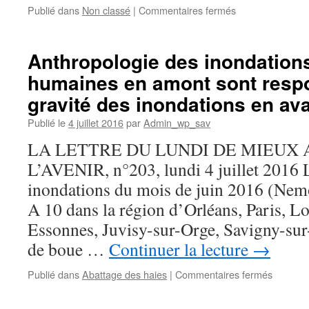
sur
Publié dans
Non classé
|
Commentaires fermés
Savigny-
sur-
Orge.
Anthropologie des inondations
«
humaines en amont sont respo
En
raison
gravité des inondations en ava
de
la
Publié le
4 juillet 2016
par
Admin_wp_sav
chaleur,
LA LETTRE DU LUNDI DE MIEUX
les
rails
L’AVENIR, n°203, lundi 4 juillet 2016 L
se
inondations du mois de juin 2016 (Nemo
dilatent…
»
A 10 dans la région d’Orléans, Paris, 
:
Essonnes, Juvisy-sur-Orge, Savigny-sur
l’étonnante
communication
de boue …
Continuer la lecture
→
institutionnelle
de
sur
Publié dans
Abattage des haies
|
Commentaires fermés
crise
Anthrop
de
des