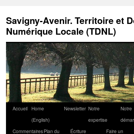
Savigny-Avenir. Territoire et 
Numérique Locale (TDNL)
Aller
Accueil
Home
Newsletter
Notre
Notre
au
(English)
expertise
démar
contenu
Commentaires
Plan du
Écriture
Faire un