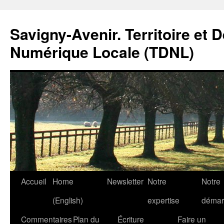
Savigny-Avenir. Territoire et 
Numérique Locale (TDNL)
Aller
Accueil
Home
Newsletter
Notre
Notre
au
(English)
expertise
démar
contenu
Commentaires
Plan du
Écriture
Faire un