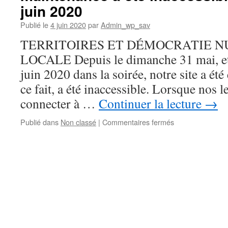
céder
juin 2020
à
toutes
Publié le
4 juin 2020
par
Admin_wp_sav
les
TERRITOIRES ET DÉMOCRATIE 
injonctions
du
LOCALE Depuis le dimanche 31 mai, et
numérique
juin 2020 dans la soirée, notre site a ét
?
ce fait, a été inaccessible. Lorsque nos l
connecter à …
Continuer la lecture
→
sur
Publié dans
Non classé
|
Commentaires fermés
Notre
site
http://savigny-
avenir.info/
en
maintenance
a
été
inaccessible
du