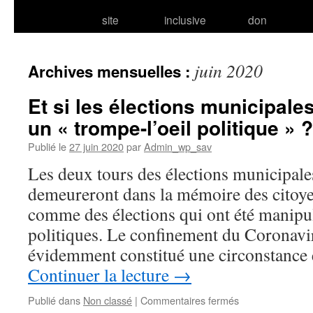
site
inclusive
don
juin 2020
Archives mensuelles :
Et si les élections municipale
un « trompe-l’oeil politique » ?
Publié le
27 juin 2020
par
Admin_wp_sav
Les deux tours des élections municipale
demeureront dans la mémoire des citoye
comme des élections qui ont été manipul
politiques. Le confinement du Coronavi
évidemment constitué une circonstance 
Continuer la lecture
→
sur
Publié dans
Non classé
|
Commentaires fermés