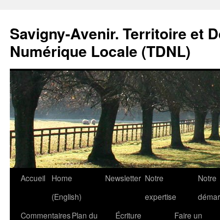
Savigny-Avenir. Territoire et 
Numérique Locale (TDNL)
Aller
Accueil
Home
Newsletter
Notre
Notre
au
(English)
expertise
démar
contenu
Commentaires
Plan du
Écriture
Faire un