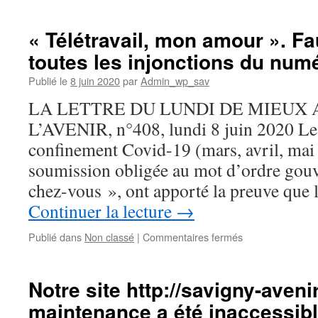
Et
si
les
« Télétravail, mon amour ». Fau
élections
toutes les injonctions du num
municipales
de
Publié le
8 juin 2020
par
Admin_wp_sav
2020
étaient
LA LETTRE DU LUNDI DE MIEUX
un
L’AVENIR, n°408, lundi 8 juin 2020 Les
« trompe-
l’oeil
confinement Covid-19 (mars, avril, mai 
politique »
soumission obligée au mot d’ordre gou
?
chez-vous », ont apporté la preuve que l
Continuer la lecture
→
sur
Publié dans
Non classé
|
Commentaires fermés
« Télétravail,
mon
amour ».
Notre site http://savigny-avenir
Faut-
maintenance a été inaccessibl
il