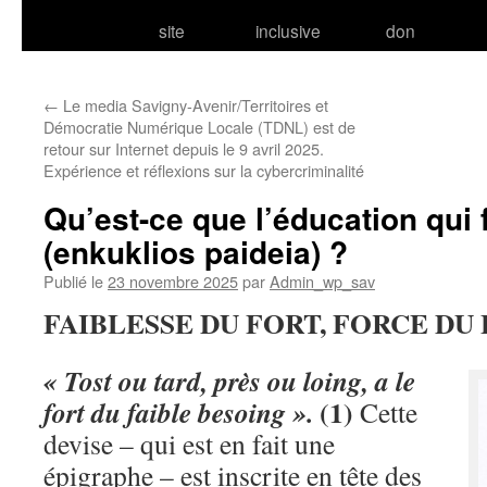
site
inclusive
don
←
Le media Savigny-Avenir/Territoires et
Démocratie Numérique Locale (TDNL) est de
retour sur Internet depuis le 9 avril 2025.
Expérience et réflexions sur la cybercriminalité
Qu’est-ce que l’éducation qui f
(enkuklios paideia) ?
Publié le
23 novembre 2025
par
Admin_wp_sav
FAIBLESSE DU FORT, FORCE DU 
« Tost ou tard, près ou loing, a le
(1)
fort du faible besoing ».
Cette
devise – qui est en fait une
épigraphe – est inscrite en tête des