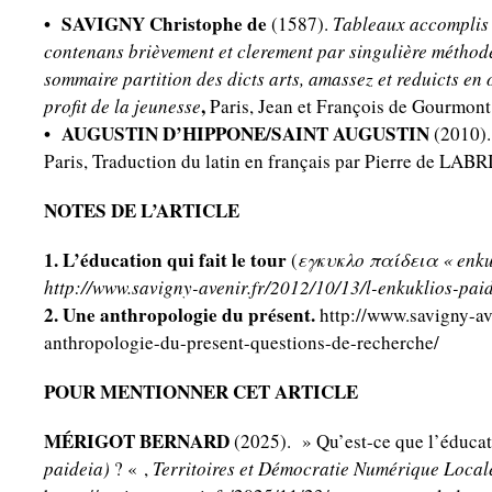
• SAVIGNY Christophe de
(1587).
T
ableaux accomplis d
contenans brièvement et clerement par singulière méthode
sommaire partition des dicts arts, amassez et reduicts en
,
profit de la jeunesse
Paris, Jean et François de Gourmont
•
AUGUSTIN D’HIPPONE/SAINT AUGUSTIN
(2010)
Paris, Traduction du latin en français par Pierre de LAB
NOTES DE L’ARTICLE
1. L’éducation qui fait le tour
(
εγκυκλο παίδεια « enkuk
http://www.savigny-avenir.fr/2012/10/13/l-enkuklios-paid
2. Une anthropologie du présent.
http://www.savigny-av
anthropologie-du-present-questions-de-recherche/
POUR MENTIONNER CET ARTICLE
MÉRIGOT BERNARD
(2025). » Qu’est-ce que l’éducati
paideia)
? « ,
Territoires et Démocratie Numérique Loca