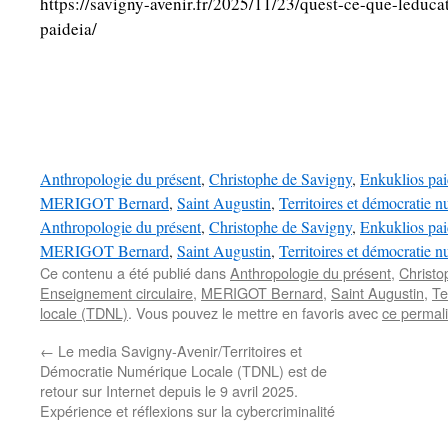
https://savigny-avenir.fr/2025/11/23/quest-ce-que-leducat
paideia/
Anthropologie du présent
, 
Christophe de Savigny
, 
Enkuklios pai
MERIGOT Bernard
, 
Saint Augustin
, 
Territoires et démocratie
Anthropologie du présent
, 
Christophe de Savigny
, 
Enkuklios pai
MERIGOT Bernard
, 
Saint Augustin
, 
Territoires et démocratie
Ce contenu a été publié dans
Anthropologie du présent
,
Christo
Enseignement circulaire
,
MERIGOT Bernard
,
Saint Augustin
,
Te
locale (TDNL)
. Vous pouvez le mettre en favoris avec
ce permal
←
Le media Savigny-Avenir/Territoires et
Démocratie Numérique Locale (TDNL) est de
retour sur Internet depuis le 9 avril 2025.
Expérience et réflexions sur la cybercriminalité