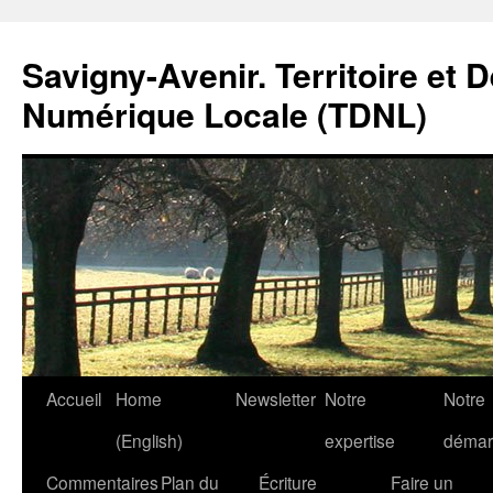
Savigny-Avenir. Territoire et 
Numérique Locale (TDNL)
Aller
Accueil
Home
Newsletter
Notre
Notre
au
(English)
expertise
démar
contenu
Commentaires
Plan du
Écriture
Faire un