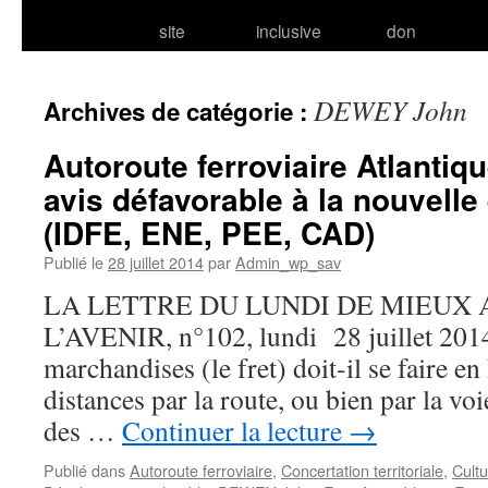
site
inclusive
don
DEWEY John
Archives de catégorie :
Autoroute ferroviaire Atlantiq
avis défavorable à la nouvell
(IDFE, ENE, PEE, CAD)
Publié le
28 juillet 2014
par
Admin_wp_sav
LA LETTRE DU LUNDI DE MIEUX
L’AVENIR, n°102, lundi 28 juillet 2014
marchandises (le fret) doit-il se faire e
distances par la route, ou bien par la vo
des …
Continuer la lecture
→
Publié dans
Autoroute ferroviaire
,
Concertation territoriale
,
Cult