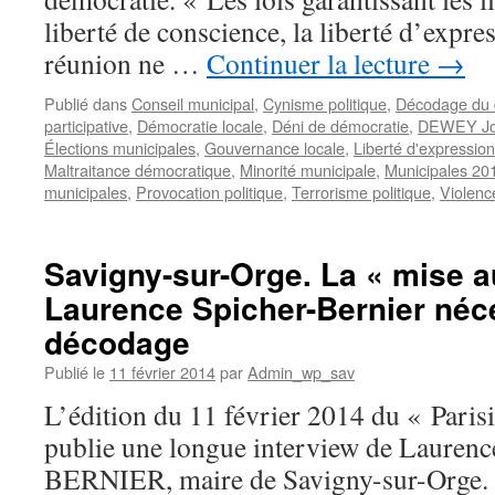
adjoints
liberté de conscience, la liberté d’expres
au
réunion ne …
Continuer la lecture
→
maire
Publié dans
Conseil municipal
,
Cynisme politique
,
Décodage du d
participative
,
Démocratie locale
,
Déni de démocratie
,
DEWEY J
Élections municipales
,
Gouvernance locale
,
Liberté d'expressio
Maltraitance démocratique
,
Minorité municipale
,
Municipales 20
municipales
,
Provocation politique
,
Terrorisme politique
,
Violenc
Savigny-sur-Orge. La « mise a
Laurence Spicher-Bernier néc
décodage
Publié le
11 février 2014
par
Admin_wp_sav
L’édition du 11 février 2014 du « Pari
publie une longue interview de Laure
BERNIER, maire de Savigny-sur-Orge. (