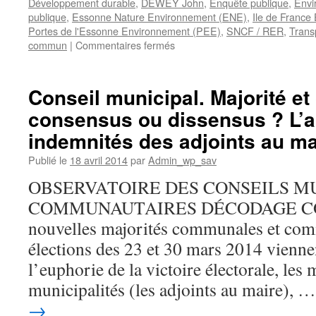
Développement durable
,
DEWEY John
,
Enquête publique
,
Envi
publique
,
Essonne Nature Environnement (ENE)
,
Ile de France
Portes de l'Essonne Environnement (PEE)
,
SNCF / RER
,
Trans
sur
commun
|
Commentaires fermés
Autoroute
ferroviaire
Atlantique
Conseil municipal. Majorité et
(AFA).
consensus ou dissensus ? L’
Nouvel
avis
indemnités des adjoints au ma
défavorable
à
Publié le
18 avril 2014
par
Admin_wp_sav
la
OBSERVATOIRE DES CONSEILS M
nouvelle
enquête
COMMUNAUTAIRES DÉCODAGE CO
publique
nouvelles majorités communales et com
(IDFE,
ENE,
élections des 23 et 30 mars 2014 viennen
PEE,
l’euphorie de la victoire électorale, les 
CAD)
municipalités (les adjoints au maire), 
→