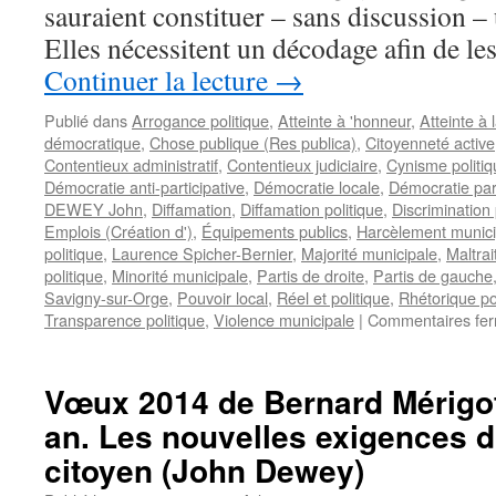
sauraient constituer – sans discussion – 
Elles nécessitent un décodage afin de le
Continuer la lecture
→
Publié dans
Arrogance politique
,
Atteinte à 'honneur
,
Atteinte à 
démocratique
,
Chose publique (Res publica)
,
Citoyenneté active
Contentieux administratif
,
Contentieux judiciaire
,
Cynisme politiq
Démocratie anti-participative
,
Démocratie locale
,
Démocratie part
DEWEY John
,
Diffamation
,
Diffamation politique
,
Discrimination 
Emplois (Création d')
,
Équipements publics
,
Harcèlement munici
politique
,
Laurence Spicher-Bernier
,
Majorité municipale
,
Maltra
politique
,
Minorité municipale
,
Partis de droite
,
Partis de gauche
Savigny-sur-Orge
,
Pouvoir local
,
Réel et politique
,
Rhétorique po
Transparence politique
,
Violence municipale
|
Commentaires fe
Vœux 2014 de Bernard Mérigot
an. Les nouvelles exigences 
citoyen (John Dewey)