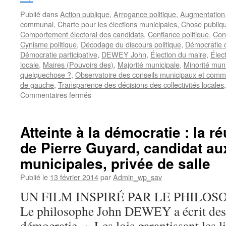
Publié dans
Action publique
,
Arrogance politique
,
Augmentation 
communal
,
Charte pour les élections municipales
,
Chose publiqu
Comportement électoral des candidats
,
Confiance politique
,
Con
Cynisme politique
,
Décodage du discours politique
,
Démocratie c
Démocratie participative
,
DEWEY John
,
Élection du maire
,
Élec
locale
,
Maires (Pouvoirs des)
,
Majorité municipale
,
Minorité mun
quelquechose ?
,
Observatoire des conseils municipaux et comm
de gauche
,
Transparence des décisions des collectivités locales
sur
Commentaires fermés
Conseil
municipal.
Majorité
Atteinte à la démocratie : la r
et
de Pierre Guyard, candidat au
oppositions,
consensus
municipales, privée de salle
ou
dissensus
Publié le
13 février 2014
par
Admin_wp_sav
?
UN FILM INSPIRÉ PAR LE PHILO
L’augmentation
des
Le philosophe John DEWEY a écrit des p
indemnités
démocratie. « Les lois garantissant les lib
des