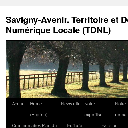
Savigny-Avenir. Territoire et 
Numérique Locale (TDNL)
Aller
Accueil
Home
Newsletter
Notre
Notre
au
(English)
expertise
démar
contenu
Commentaires
Plan du
Écriture
Faire un