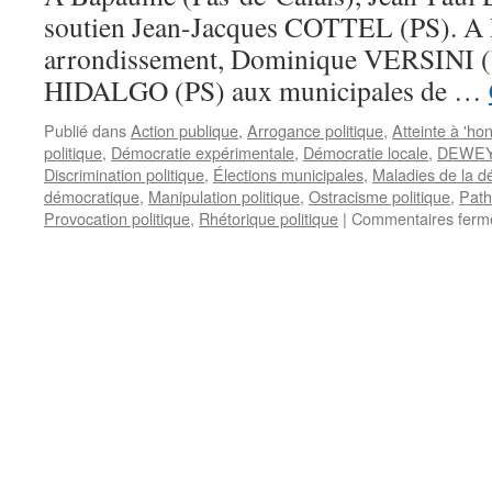
soutien Jean-Jacques COTTEL (PS). A P
arrondissement, Dominique VERSINI 
HIDALGO (PS) aux municipales de …
Publié dans
Action publique
,
Arrogance politique
,
Atteinte à 'ho
politique
,
Démocratie expérimentale
,
Démocratie locale
,
DEWEY
Discrimination politique
,
Élections municipales
,
Maladies de la d
démocratique
,
Manipulation politique
,
Ostracisme politique
,
Path
Provocation politique
,
Rhétorique politique
|
Commentaires ferm