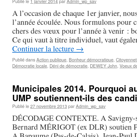
Publié le
1 janvier 2014
par
Admin_wp_sav
A l’occasion de chaque 1er janvier, nous
l’année écoulée. Nous formulons pour c
chers des vœux pour l’année à venir : bo
Ce qui vaut à titre individuel, vaut égal
Continuer la lecture
→
Publié dans
Action publique
,
Bonheur démocratique
,
Citoyennet
Démocratie locale
,
Déni de démocratie
,
DEWEY John
,
Voeux de
Municipales 2014. Pourquoi au
UMP soutiennent-ils des cand
Publié le
27 novembre 2013
par
Admin_wp_sav
DÉCODAGE CONTEXTE. A Savigny-sur
Bernard MÉRIGOT (ex DLR) soutien 
A Bapaume (Pas-de-Calais), Jean-Pa