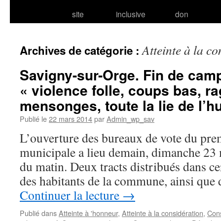
site
inclusive
don
Atteinte à la co
Archives de catégorie :
Savigny-sur-Orge. Fin de camp
« violence folle, coups bas, ra
mensonges, toute la lie de l’
Publié le
22 mars 2014
par
Admin_wp_sav
L’ouverture des bureaux de vote du prem
municipale a lieu demain, dimanche 23 
du matin. Deux tracts distribués dans cer
des habitants de la commune, ainsi que
Continuer la lecture
→
Publié dans
Atteinte à 'honneur
,
Atteinte à la considération
,
Cons