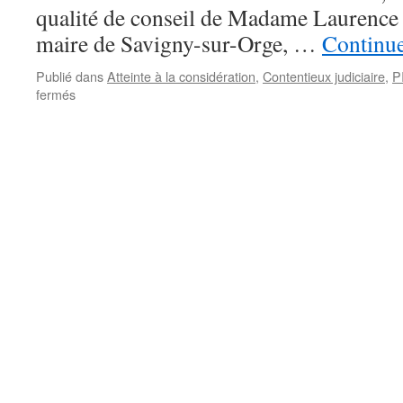
qualité de conseil de Madame Laurence
maire de Savigny-sur-Orge, …
Continue
Publié dans
Atteinte à la considération
,
Contentieux judiciaire
,
P
sur
fermés
L’avocat
de
Laurence
Spicher-
Bernier
met
en
demeure
www.savigny-
avenir.info
de
modifier
un
article
(Me
Emmanuel
Pierrat)