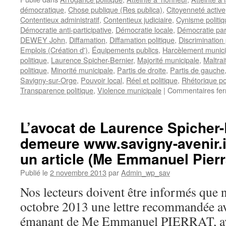
démocratique
,
Chose publique (Res publica)
,
Citoyenneté active
Contentieux administratif
,
Contentieux judiciaire
,
Cynisme politiq
Démocratie anti-participative
,
Démocratie locale
,
Démocratie part
DEWEY John
,
Diffamation
,
Diffamation politique
,
Discrimination 
Emplois (Création d')
,
Équipements publics
,
Harcèlement munici
politique
,
Laurence Spicher-Bernier
,
Majorité municipale
,
Maltra
politique
,
Minorité municipale
,
Partis de droite
,
Partis de gauche
Savigny-sur-Orge
,
Pouvoir local
,
Réel et politique
,
Rhétorique po
Transparence politique
,
Violence municipale
|
Commentaires fe
L’avocat de Laurence Spicher-
demeure www.savigny-avenir.i
un article (Me Emmanuel Pierr
Publié le
2 novembre 2013
par
Admin_wp_sav
Nos lecteurs doivent être informés que no
octobre 2013 une lettre recommandée av
émanant de Me Emmanuel PIERRAT, avoc