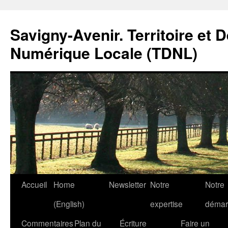
Savigny-Avenir. Territoire et 
Numérique Locale (TDNL)
Aller
Accueil
Home
Newsletter
Notre
Notre
au
(English)
expertise
démar
contenu
Commentaires
Plan du
Écriture
Faire un