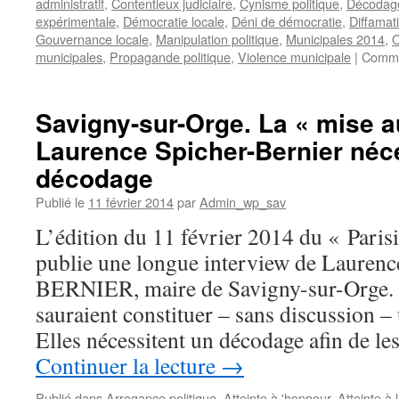
administratif
,
Contentieux judiciaire
,
Cynisme politique
,
Décodage
expérimentale
,
Démocratie locale
,
Déni de démocratie
,
Diffamati
Gouvernance locale
,
Manipulation politique
,
Municipales 2014
,
O
municipales
,
Propagande politique
,
Violence municipale
|
Comme
Savigny-sur-Orge. La « mise a
Laurence Spicher-Bernier néc
décodage
Publié le
11 février 2014
par
Admin_wp_sav
L’édition du 11 février 2014 du « Pari
publie une longue interview de Laure
BERNIER, maire de Savigny-sur-Orge. (
sauraient constituer – sans discussion – 
Elles nécessitent un décodage afin de le
Continuer la lecture
→
Publié dans
Arrogance politique
,
Atteinte à 'honneur
,
Atteinte à 