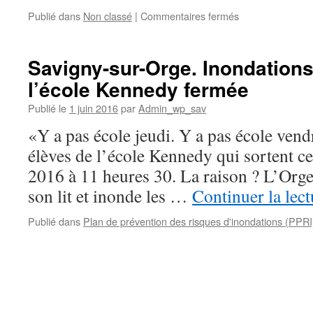
prise
sur
Publié dans
Non classé
|
Commentaires fermés
en
Savigny-
compte
sur-
Orge.
Savigny-sur-Orge. Inondations 
Mémoires
l’école Kennedy fermée
d’inondations
:
Publié le
1 juin 2016
par
Admin_wp_sav
l’Orge.
Archives
«Y a pas école jeudi. Y a pas école ven
actualisées
élèves de l’école Kennedy qui sortent ce
2016 à 11 heures 30. La raison ? L’Orge 
son lit et inonde les …
Continuer la lec
Publié dans
Plan de prévention des risques d'inondations (PPRI