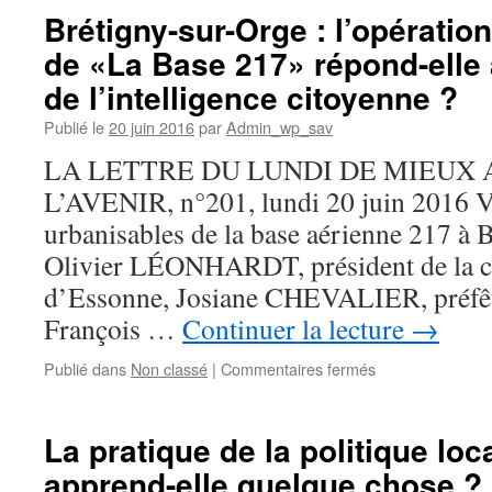
inondations
Brétigny-sur-Orge : l’opérati
de
de «La Base 217» répond-elle
le
rivière
de l’intelligence citoyenne ?
Orge
de
Publié le
20 juin 2016
par
Admin_wp_sav
juin
LA LETTRE DU LUNDI DE MIEUX
2016
L’AVENIR, n°201, lundi 20 juin 2016 Vi
urbanisables de la base aérienne 217 à 
Olivier LÉONHARDT, président de la
d’Essonne, Josiane CHEVALIER, préfêt
François …
Continuer la lecture
→
sur
Publié dans
Non classé
|
Commentaires fermés
Brétigny-
sur-
Orge
La pratique de la politique lo
:
apprend-elle quelque chose ? 
l’opération