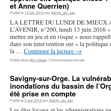
d’aménagement
et Anne Querrien)
de
«La
Publié le
13 juin 2016
par
Admin_wp_sav
Base
LA LETTRE DU LUNDI DE MIEUX
217»
répond-
L’AVENIR, n°200, lundi 13 juin 2016 « 
elle
mettre en jeu et en risque » nous rap
aux
exigences
dans son intervention sur « la politique
de
la …
Continuer la lecture
→
l’intelligence
citoyenne
sur
Publié dans
Non classé
|
Commentaires fermés
?
La
pratique
de
Savigny-sur-Orge. La vulnérabi
la
inondations du bassin de l’Or
politique
locale
été prise en compte
nous
apprend-
Publié le
3 juin 2016
par
Admin_wp_sav
elle
Les élus locaux et les administrations ter
quelque