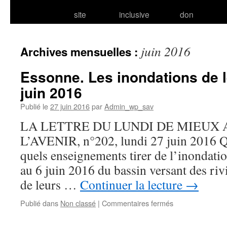
site
inclusive
don
juin 2016
Archives mensuelles :
Essonne. Les inondations de l
juin 2016
Publié le
27 juin 2016
par
Admin_wp_sav
LA LETTRE DU LUNDI DE MIEUX
L’AVENIR, n°202, lundi 27 juin 2016 Qu
quels enseignements tirer de l’inondat
au 6 juin 2016 du bassin versant des rivi
de leurs …
Continuer la lecture
→
sur
Publié dans
Non classé
|
Commentaires fermés
Essonne.
Les