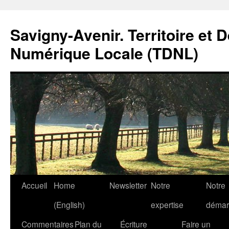
Savigny-Avenir. Territoire et 
Numérique Locale (TDNL)
Aller
Accueil
Home
Newsletter
Notre
Notre
au
(English)
expertise
démar
contenu
Commentaires
Plan du
Écriture
Faire un