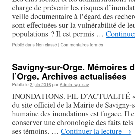
chose
charge de prévenir les risques d’inondat
?
veille documentaire à l’égard des recher
(Gilles
Deleuze
sont effectuées sur la vulnérabilité de leu
et
populations ? Il est permis …
Continuer
Anne
Querrien)
sur
Publié dans
Non classé
|
Commentaires fermés
Savigny-
sur-
Orge.
Savigny-sur-Orge. Mémoires d
La
l’Orge. Archives actualisées
vulnérabilité
aux
Publié le
2 juin 2016
par
Admin_wp_sav
inondations
du
INONDATIONS. FIL D’ACTUALITÉ « Po
bassin
du site officiel de la Mairie de Savign
de
l’Orge
humaine des inondations est fugace. Il e
aval
conserver une chronologie des faits tels 
n’a
pas
ses témoins. …
Continuer la lecture
→
été