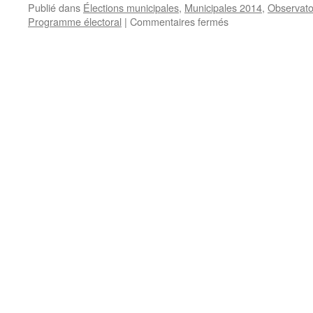
Publié dans
Élections municipales
,
Municipales 2014
,
Observato
sur
Programme électoral
|
Commentaires fermés
Décodage
type
d’un
programme
pour
les
élections
municipales
(Éric
Mehlhorn)