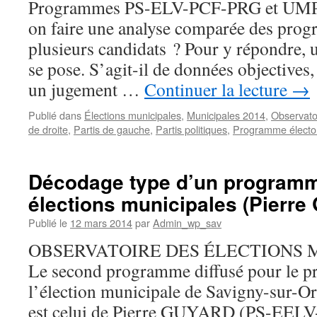
Programmes PS-ELV-PCF-PRG et U
on faire une analyse comparée des pro
plusieurs candidats ? Pour y répondre, 
se pose. S’agit-il de données objectives,
un jugement …
Continuer la lecture
→
Publié dans
Élections municipales
,
Municipales 2014
,
Observato
de droite
,
Partis de gauche
,
Partis politiques
,
Programme électo
Décodage type d’un programm
élections municipales (Pierre
Publié le
12 mars 2014
par
Admin_wp_sav
OBSERVATOIRE DES ÉLECTIONS M
Le second programme diffusé pour le pr
l’élection municipale de Savigny-sur-O
est celui de Pierre GUYARD (PS-EELV