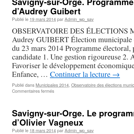
Savigny-sur-Orge. Programme 
Analyse
d’Audrey Guibert
d’un
programme
Publié le
19 mars 2014
par
Admin_wp_sav
électoral
:
OBSERVATOIRE DES ÉLECTIONS M
David
Audrey GUIBERT Élection municipale 
Fabre
du 23 mars 2014 Programme électoral, p.
candidate 1. Une gestion rigoureuse 2. A
Favoriser le développement économique
Enfance, …
Continuer la lecture
→
Publié dans
Municipales 2014
,
Observatoire des élections munic
sur
Commentaires fermés
Savigny-
sur-
Orge.
Savigny-sur-Orge. Le program
Programme
d’Olivier Vagneux
électoral
d’Audrey
Publié le
18 mars 2014
par
Admin_wp_sav
Guibert