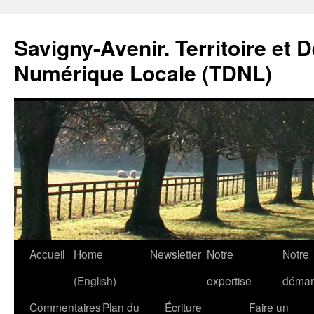
Savigny-Avenir. Territoire et 
Numérique Locale (TDNL)
Aller
Accueil
Home
Newsletter
Notre
Notre
au
(English)
expertise
démar
contenu
Commentaires
Plan du
Écriture
Faire un