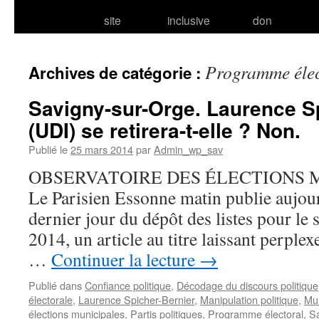
site
inclusive
don
Programme élec
Archives de catégorie :
Savigny-sur-Orge. Laurence S
(UDI) se retirera-t-elle ? Non.
Publié le
25 mars 2014
par
Admin_wp_sav
OBSERVATOIRE DES ÉLECTIONS M
Le Parisien Essonne matin publie aujou
dernier jour du dépôt des listes pour le
2014, un article au titre laissant perple
…
Continuer la lecture
→
Publié dans
Confiance politique
,
Décodage du discours politique
électorale
,
Laurence Spicher-Bernier
,
Manipulation politique
,
Mun
élections municipales
,
Partis politiques
,
Programme électoral
,
Sa