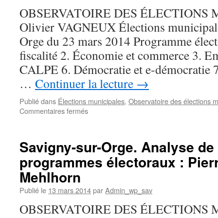
OBSERVATOIRE DES ÉLECTIONS M
Olivier VAGNEUX Élections municipale
Orge du 23 mars 2014 Programme élector
fiscalité 2. Économie et commerce 3. Em
CALPE 6. Démocratie et e-démocratie 7
…
Continuer la lecture
→
Publié dans
Élections municipales
,
Observatoire des élections m
sur
Commentaires fermés
Savigny-
sur-
Orge.
Savigny-sur-Orge. Analyse de
Le
programmes électoraux : Pierr
programme
électoral
Mehlhorn
d’Olivier
Vagneux
Publié le
13 mars 2014
par
Admin_wp_sav
OBSERVATOIRE DES ÉLECTIONS M