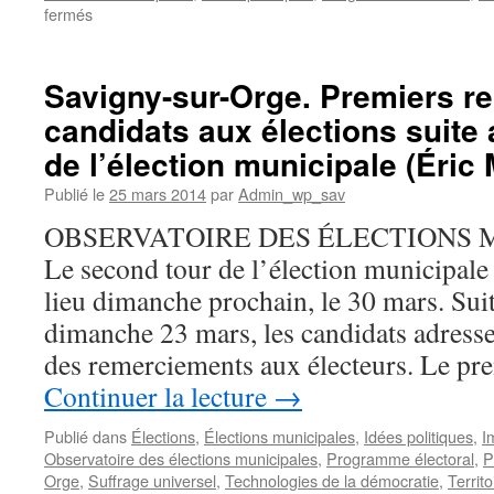
sur
fermés
Savigny-
sur-
Orge.
Savigny-sur-Orge. Premiers r
Laurence
candidats aux élections suite 
Spicher-
Bernier
de l’élection municipale (Éric
(UDI)
se
Publié le
25 mars 2014
par
Admin_wp_sav
retirera-
OBSERVATOIRE DES ÉLECTIONS M
t-
elle
Le second tour de l’élection municipal
?
lieu dimanche prochain, le 30 mars. Sui
Non.
dimanche 23 mars, les candidats adresse
des remerciements aux électeurs. Le pr
Continuer la lecture
→
Publié dans
Élections
,
Élections municipales
,
Idées politiques
,
I
Observatoire des élections municipales
,
Programme électoral
,
P
Orge
,
Suffrage universel
,
Technologies de la démocratie
,
Territ