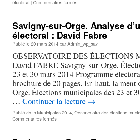
sur
électoral
|
Commentaires fermés
Savigny-
sur-
Orge.
Savigny-sur-Orge. Analyse d
Premiers
électoral : David Fabre
remerciements
des
Publié le
20 mars 2014
par
Admin_wp_sav
candidats
aux
OBSERVATOIRE DES ÉLECTIONS M
élections
David FABRE Savigny-sur-Orge. Électi
suite
au
23 et 30 mars 2014 Programme électoral
premier
brochure de 20 pages. En haut, la ment
tour
de
Orge. Élections municipales des 23 et 3
l’élection
…
Continuer la lecture
→
municipale
(Éric
Publié dans
Municipales 2014
,
Observatoire des élections munic
Mehlhorn)
sur
Commentaires fermés
Savigny-
sur-
Orge.