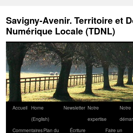
Savigny-Avenir. Territoire et 
Numérique Locale (TDNL)
Aller
Accueil
Home
Newsletter
Notre
Notre
au
(English)
expertise
démar
contenu
Commentaires
Plan du
Écriture
Faire un