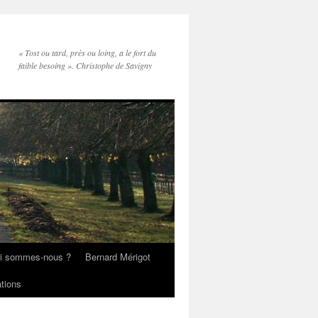
« Tost ou tard, près ou loing, a le fort du
faible besoing ». Christophe de Savigny
i sommes-nous ?
Bernard Mérigot
ations