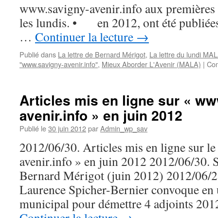
Territoires
www.savigny-avenir.info aux premières 
et
les lundis. • en 2012, ont été publiées
Démocratie
Numérique
…
Continuer la lecture
→
Locale
(TDNL)
Publié dans
La lettre de Bernard Mérigot
,
La lettre du lundi MA
"www.savigny-avenir.info"
,
Mieux Aborder L'Avenir (MALA)
|
Com
Articles mis en ligne sur « w
avenir.info » en juin 2012
Publié le
30 juin 2012
par
Admin_wp_sav
2012/06/30. Articles mis en ligne sur l
avenir.info » en juin 2012 2012/06/30. 
Bernard Mérigot (juin 2012) 2012/06/2
Laurence Spicher-Bernier convoque en u
municipal pour démettre 4 adjoints 201
Continuer la lecture
→