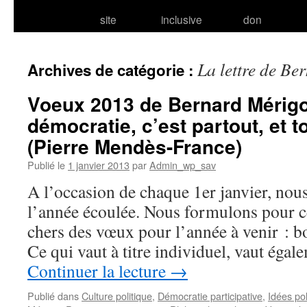
site
inclusive
don
La lettre de Be
Archives de catégorie :
Voeux 2013 de Bernard Mérigo
démocratie, c’est partout, et t
(Pierre Mendès-France)
Publié le
1 janvier 2013
par
Admin_wp_sav
A l’occasion de chaque 1er janvier, nous
l’année écoulée. Nous formulons pour c
chers des vœux pour l’année à venir : bo
Ce qui vaut à titre individuel, vaut égal
Continuer la lecture
→
Publié dans
Culture politique
,
Démocratie participative
,
Idées pol