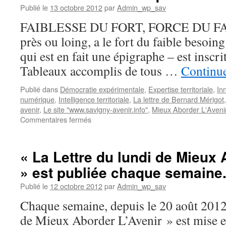
Publié le
13 octobre 2012
par
Admin_wp_sav
FAIBLESSE DU FORT, FORCE DU FAIB
près ou loing, a le fort du faible besoing
qui est en fait une épigraphe – est inscri
Tableaux accomplis de tous …
Continue
Publié dans
Démocratie expérimentale
,
Expertise territoriale
,
Inn
numérique
,
Intelligence territoriale
,
La lettre de Bernard Mérigot
avenir
,
Le site "www.savigny-avenir.info"
,
Mieux Aborder L'Aven
sur
Commentaires fermés
Mieux
Aborder
L’Avenir.
« La Lettre du lundi de Mieux 
Page
» est publiée chaque semaine
d’accueil
du
Publié le
12 octobre 2012
par
Admin_wp_sav
site
http://www.savigny-
Chaque semaine, depuis le 20 août 2012
avenir.info
de Mieux Aborder L’Avenir » est mise e
–