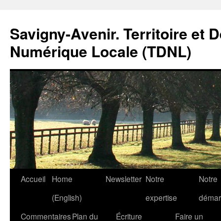
Savigny-Avenir. Territoire et 
Numérique Locale (TDNL)
Aller
Accueil
Home
Newsletter
Notre
Notre
au
(English)
expertise
démar
contenu
Commentaires
Plan du
Écriture
Faire un