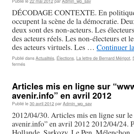
Publié le
22 mai 2012
par
Admin_wp_sav
DÉCODAGE CONTEXTE. En politique, 
occupent la scène de la démocratie. Deux
deux sont des non-acteurs. Les électeurs
des acteurs réels. Les non-électeurs et l
des acteurs virtuels. Les …
Continuer la
Publié dans
Actualités
,
Élections
,
La lettre de Bernard Mérigot
,
sur
fermés
Qui
sont
les
Articles mis en ligne sur “ww
plus
avenir.info” en avril 2012
importants
:
Publié le
30 avril 2012
par
Admin_wp_sav
les
candidats
2012/04/30. Articles mis en ligne sur l
ou
avenir.info” en avril 2012 2012/04/24. Pr
les
électeurs
Hollande, Sarkozy, Le Pen, Mélenchon