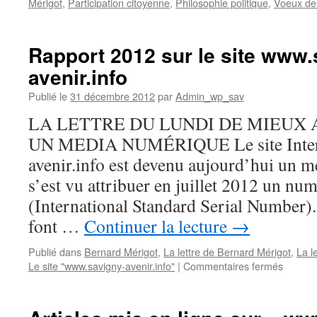
Mérigot
,
Participation citoyenne
,
Philosophie politique
,
Voeux de
Rapport 2012 sur le site www.
avenir.info
Publié le
31 décembre 2012
par
Admin_wp_sav
LA LETTRE DU LUNDI DE MIEUX 
UN MEDIA NUMÉRIQUE Le site Inter
avenir.info est devenu aujourd’hui un m
s’est vu attribuer en juillet 2012 un n
(International Standard Serial Number). 
font …
Continuer la lecture
→
Publié dans
Bernard Mérigot
,
La lettre de Bernard Mérigot
,
La l
sur
Le site "www.savigny-avenir.info"
|
Commentaires fermés
Rappor
2012
sur