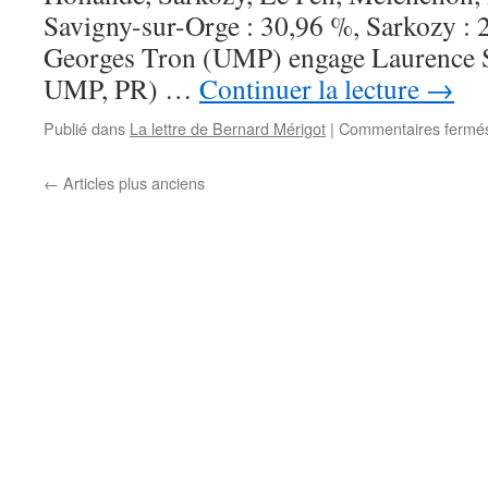
?
Savigny-sur-Orge : 30,96 %, Sarkozy :
Georges Tron (UMP) engage Laurence S
UMP, PR) …
Continuer la lecture
→
Publié dans
La lettre de Bernard Mérigot
|
Commentaires fermé
←
Articles plus anciens