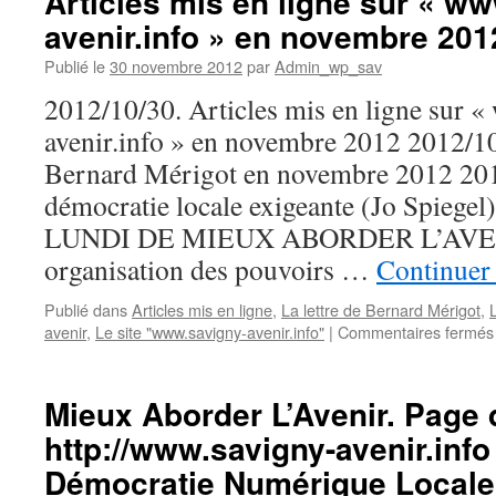
Articles mis en ligne sur « w
le
avenir.info » en novembre 201
site
www.sa
Publié le
30 novembre 2012
par
Admin_wp_sav
avenir.i
2012/10/30. Articles mis en ligne sur 
avenir.info » en novembre 2012 2012/10
Bernard Mérigot en novembre 2012 20
démocratie locale exigeante (Jo Spie
LUNDI DE MIEUX ABORDER L’AVEN
organisation des pouvoirs …
Continuer 
Publié dans
Articles mis en ligne
,
La lettre de Bernard Mérigot
,
avenir
,
Le site "www.savigny-avenir.info"
|
Commentaires fermés
Mieux Aborder L’Avenir. Page d
http://www.savigny-avenir.info 
Démocratie Numérique Locale