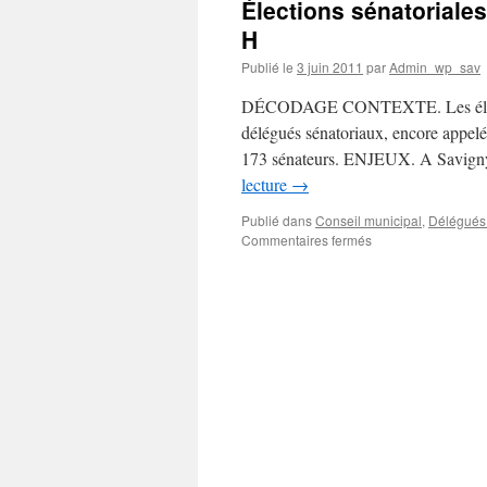
Élections sénatoriales
H
Publié le
3 juin 2011
par
Admin_wp_sav
DÉCODAGE CONTEXTE. Les élections
délégués sénatoriaux, encore appelés
173 sénateurs. ENJEUX. A Savigny
lecture
→
Publié dans
Conseil municipal
,
Délégués 
sur
Commentaires fermés
Élections
sénatoriales
:
conseil
municipal
le
17
juin
2011
à
12
H