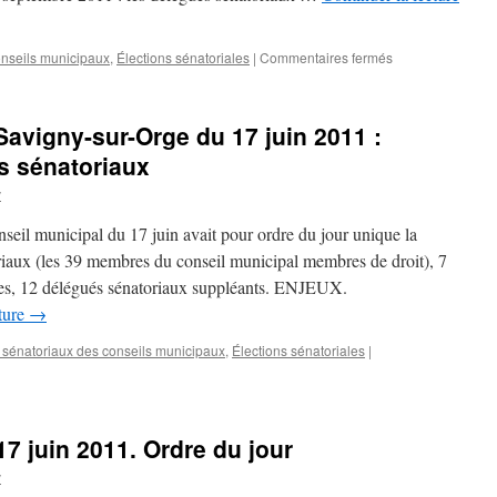
sur-
Orge
sur
nseils municipaux
,
Élections sénatoriales
|
Commentaires fermés
Élections
sénatoriales
2011
Savigny-sur-Orge du 17 juin 2011 :
en
Essonne.
és sénatoriaux
Qui
v
sont
les
unicipal du 17 juin avait pour ordre du jour unique la
grands
électeurs
riaux (les 39 membres du conseil municipal membres de droit), 7
de
res, 12 délégués sénatoriaux suppléants. ENJEUX.
Savigny-
cture
→
sur-
Orge
sénatoriaux des conseils municipaux
,
Élections sénatoriales
|
?
7 juin 2011. Ordre du jour
v