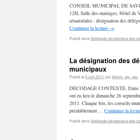
du
CONSEIL MUNICIPAL DE SAVIGNY
17
12H, Salle des mariages, Hôtel d
juin
sénatoriales : désignation des délé
2011
:
Continuer la lecture
→
l’élection
des
Publié dans
Délégués sénatoriaux des co
délégués
sénatoriaux
La désignation des dé
municipaux
Publié le
5 juin 2011
par
Admin_wp_sav
DÉCODAGE CONTEXTE. Dans le dépar
ont eu lieu le dimanche 26 septemb
2011. Chaque fois, les conseils mu
préalablement …
Continuer la lect
Publié dans
Délégués sénatoriaux des co