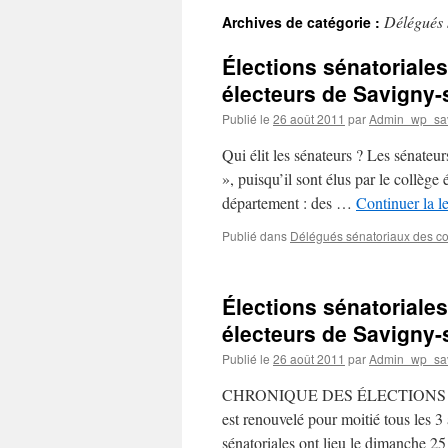
Délégués 
Archives de catégorie :
Élections sénatoriale
électeurs de Savigny-
Publié le
26 août 2011
par
Admin_wp_sa
Qui élit les sénateurs ? Les sénateur
», puisqu’il sont élus par le collèg
département : des …
Continuer la l
Publié dans
Délégués sénatoriaux des co
Élections sénatoriale
électeurs de Savigny-
Publié le
26 août 2011
par
Admin_wp_sa
CHRONIQUE DES ÉLECTIONS 
est renouvelé pour moitié tous les 3
sénatoriales ont lieu le dimanche 2