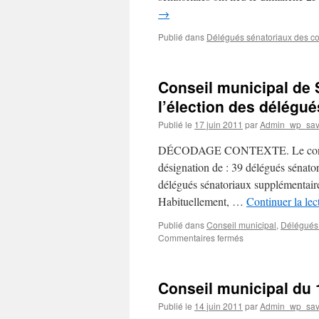
→
Publié dans
Délégués sénatoriaux des co
Conseil municipal de 
l’élection des délégu
Publié le
17 juin 2011
par
Admin_wp_sa
DÉCODAGE CONTEXTE. Le conseil m
désignation de : 39 délégués sénato
délégués sénatoriaux supplémentai
Habituellement, …
Continuer la le
Publié dans
Conseil municipal
,
Délégués 
sur
Commentaires fermés
Conseil
municipal
de
Conseil municipal du 1
Savigny-
sur-
Publié le
14 juin 2011
par
Admin_wp_sa
Orge