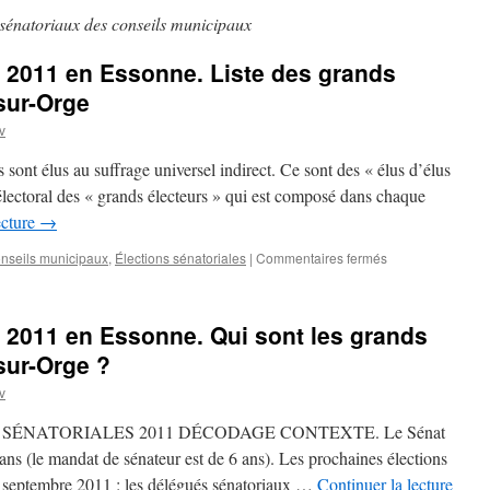
sénatoriaux des conseils municipaux
s 2011 en Essonne. Liste des grands
sur-Orge
v
s sont élus au suffrage universel indirect. Ce sont des « élus d’élus
e électoral des « grands électeurs » qui est composé dans chaque
ecture
→
sur
nseils municipaux
,
Élections sénatoriales
|
Commentaires fermés
Élections
sénatoriales
2011
s 2011 en Essonne. Qui sont les grands
en
Essonne.
sur-Orge ?
Liste
v
des
grands
SÉNATORIALES 2011 DÉCODAGE CONTEXTE. Le Sénat
électeurs
de
 ans (le mandat de sénateur est de 6 ans). Les prochaines élections
Savigny-
5 septembre 2011 : les délégués sénatoriaux …
Continuer la lecture