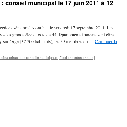
 : conseil municipal le 17 juin 2011 à 12
délégués
sénatoriaux
par
les
conseils
 sénatoriales ont lieu le vendredi 17 septembre 2011. Les
municipaux
 « les grands électeurs », de 44 départements français vont élire
-sur-Orge (37 700 habitants), les 39 membres du …
Continuer la
sénatoriaux des conseils municipaux
,
Élections sénatoriales
|