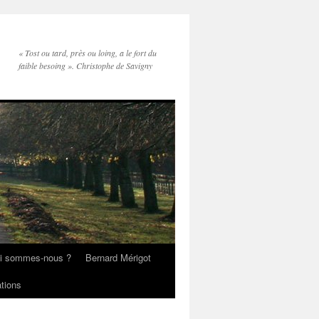
« Tost ou tard, près ou loing, a le fort du
faible besoing ». Christophe de Savigny
i sommes-nous ?
Bernard Mérigot
ations