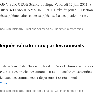
-SUR-ORGE Séance publique Vendredi 17 juin 2011, à
e Ville 91600 SAVIGNY SUR ORGE Ordre du jour : 1. Élection
gués supplémentaires et des suppléants. La désignation porte …
sur
nseils municipaux
,
Élections sénatoriales
|
Commentaires fermés
Conseil
municipal
du
légués sénatoriaux par les conseils
17
juin
2011.
Ordre
du
tement de l’Essonne, les dernières élections sénatoriales
jour
re 2004. Les prochaines auront lieu le dimanche 25 septembre
nicipaux des communes du département se réunissent
ure
→
sur
nseils municipaux
,
Élections sénatoriales
|
Commentaires fermés
La
désignation
des