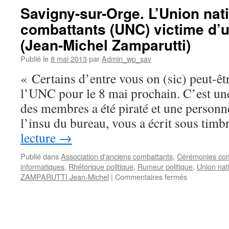
Orge.
Savigny-sur-Orge. L’Union nat
Observatoire
combattants (UNC) victime d’u
des
élections
(Jean-Michel Zamparutti)
municipales
de
Publié le
8 mai 2013
par
Admin_wp_sav
2014,
« Certains d’entre vous on (sic) peut-êt
n°3
l’UNC pour le 8 mai prochain. C’est une 
des membres a été piraté et une personn
l’insu du bureau, vous a écrit sous tim
lecture
→
Publié dans
Association d'anciens combattants
,
Cérémonies co
informatiques
,
Rhétorique politique
,
Rumeur politique
,
Union nat
sur
ZAMPARUTTI Jean-Michel
|
Commentaires fermés
Savigny-
sur-
Orge.
L’Union
nationale