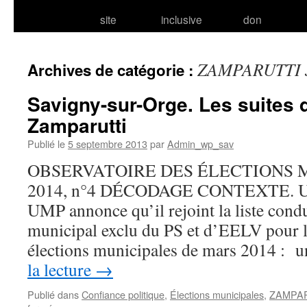
site
inclusive
don
ZAMPARUTTI J
Archives de catégorie :
Savigny-sur-Orge. Les suites de
Zamparutti
Publié le
5 septembre 2013
par
Admin_wp_sav
OBSERVATOIRE DES ÉLECTIONS 
2014, n°4 DÉCODAGE CONTEXTE. Un 
UMP annonce qu’il rejoint la liste condu
municipal exclu du PS et d’EELV pour l
élections municipales de mars 2014 : u
la lecture
→
Publié dans
Confiance politique
,
Élections municipales
,
ZAMPAR