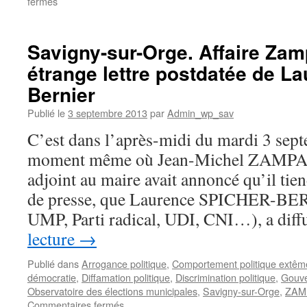
sur
fermés
Savigny-
sur-
Orge.
Savigny-sur-Orge. Affaire Zamp
Les
étrange lettre postdatée de L
suites
de
Bernier
l’affaire
Zamparutti
Publié le
3 septembre 2013
par
Admin_wp_sav
C’est dans l’après-midi du mardi 3 sep
moment même où Jean-Michel ZAMPA
adjoint au maire avait annoncé qu’il tie
de presse, que Laurence SPICHER-BER
UMP, Parti radical, UDI, CNI…), a dif
lecture
→
Publié dans
Arrogance politique
,
Comportement politique extê
démocratie
,
Diffamation politique
,
Discrimination politique
,
Gouve
Observatoire des élections municipales
,
Savigny-sur-Orge
,
ZAMP
sur
Commentaires fermés