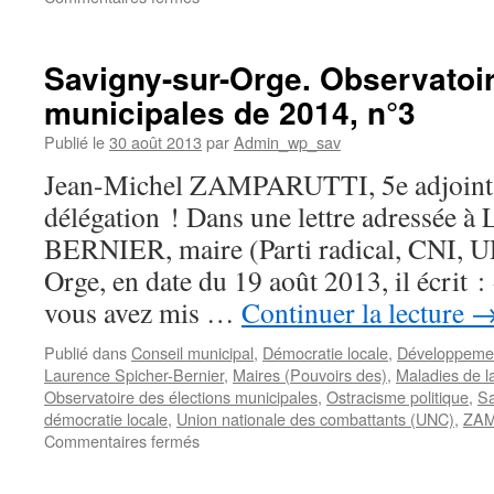
Savigny-
sur-
Orge.
Savigny-sur-Orge. Observatoir
Affaire
municipales de 2014, n°3
Zamparutti
:
Publié le
30 août 2013
par
Admin_wp_sav
une
étrange
Jean-Michel ZAMPARUTTI, 5e adjoint
lettre
délégation ! Dans une lettre adressée 
postdatée
de
BERNIER, maire (Parti radical, CNI, 
Laurence
Orge, en date du 19 août 2013, il écrit :
Spicher-
Bernier
vous avez mis …
Continuer la lecture
Publié dans
Conseil municipal
,
Démocratie locale
,
Développemen
Laurence Spicher-Bernier
,
Maires (Pouvoirs des)
,
Maladies de l
Observatoire des élections municipales
,
Ostracisme politique
,
Sa
démocratie locale
,
Union nationale des combattants (UNC)
,
ZAM
sur
Commentaires fermés
Savigny-
sur-