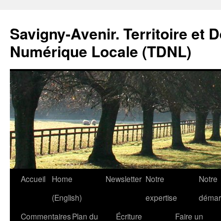
Savigny-Avenir. Territoire et 
Numérique Locale (TDNL)
Aller
Accueil
Home
Newsletter
Notre
Notre
au
(English)
expertise
démar
contenu
Commentaires
Plan du
Écriture
Faire un