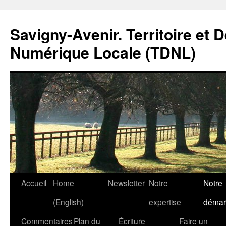
Savigny-Avenir. Territoire et 
Numérique Locale (TDNL)
Aller
Accueil
Home
Newsletter
Notre
Notre
au
(English)
expertise
démar
contenu
Commentaires
Plan du
Écriture
Faire un