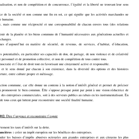
lisation, et non de compétition et de concurrence, l’égalité et la liberté ne trouvant leur sens
de la société et non comme une fin en soi, ce qui signifie que les activités marchandes ne
se humaine.
, mais comme une réciprocité et une coresponsabilité de chacun envers tous (des relations
enir de la planète et les biens communs de l’humanité nécessaires aux générations actuelles et
échanges.
d’aujourd’hui en matière de sécurité, de revenus, de services, d’habitat, d’éducation,
potentialités, en particulier ses capacités de don, de partage, de non violence et de créativité
 personnel et de promotion collective, et non de compétition de tous contre tous.
cratie et l’état de droit tout en favorisant une citoyenneté active et responsable.
 et le sens donné par chacun à son existence, dans la diversité des options et des histoires
erture, entre culture propre et métissage.
’action commune, car elle donne un contenu à la notion d’intérêt général et permet de préciser
à promouvoir le bien commun. Elle s’oppose presque point par point à une vision réductrice de
it des entreprises commerciales, soit à des serveurs publics au rabais en les instrumentalisant. En
de tous ceux qui luttent pour reconstruire une société finalité humaine.
012.
Dire l’urgence et reconstruire l’espoir
tement les taux d’intérêt sur la dette.
ancières :
créer un impôt européen sur les bénéfices des entreprises.
ler les baisses d’impôts abusives octroyées aux grandes entreprises et aux citoyens les plus