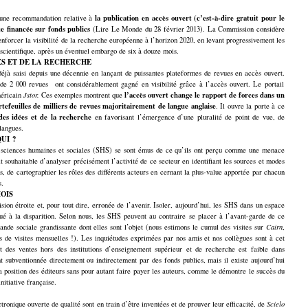
la publication en accès ouvert (c’est-à-dire gratuit pour le
 une recommandation relative à
ue financée sur fonds publics
(Lire Le Monde du 28 février 2013). La Commission considère
enforcer la visibilité de la recherche européenne à l’horizon 2020, en levant progressivement les
le scientifique, après un éventuel embargo de six à douze mois.
ES ET DE LA RECHERCHE
déjà saisi depuis une décennie en lançant de puissantes plateformes de revues en accès ouvert.
de 2 000 revues ont considérablement gagné en visibilité grâce à l’accès ouvert. Le portail
l’accès ouvert change le rapport de forces dans un
méricain
Jstor.
Ces exemples montrent que
efeuilles de milliers de revues majoritairement de langue anglaise
. Il ouvre la porte à ce
 des idées et de la recherche
en favorisant l’émergence d’une pluralité de point de vue, de
langues.
UI ?
n sciences humaines et sociales (SHS) se sont émus de ce qu’ils ont perçu comme une menace
t souhaitable d’analyser précisément l’activité de ce secteur en identifiant les sources et modes
és, de cartographier les rôles des différents acteurs en cernant la plus-value apportée par chacun
s.
MOIS
sion étroite et, pour tout dire, erronée de l’avenir. Isoler, aujourd’hui, les SHS dans un espace
oué à la disparition. Selon nous, les SHS peuvent au contraire se placer à l’avant-garde de ce
e sociale grandissante dont elles sont l’objet (nous estimons le cumul des visites sur
Cairn
,
s de visites mensuelles !). Les inquiétudes exprimées par nos amis et nos collègues sont à cet
 des ventes hors des institutions d’enseignement supérieur et de recherche est faible dans
 subventionnée directement ou indirectement par des fonds publics, mais il existe aujourd’hui
position des éditeurs sans pour autant faire payer les auteurs, comme le démontre le succès du
itiative française.
tronique ouverte de qualité sont en train d’être inventées et de prouver leur efficacité, de
Scielo