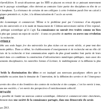
à
OpenEdition
. Il serait désastreux que les SHS se placent en retrait de ce puissant mouvement
t le paysage scientifique; elles doivent au contraire faire partie des disciplines en tête de ce
usophone. La résistance de certains de nos collègues à cette évolution paraît être un calcul à
giques potentiels et,
in fine
, à la démocratisation de l’accès au savoir.
ISÉ
ordre économique et commercial. Même si le problème posé par l’existence d’un oligopole
ts des universités et si le mode de financement de l’édition universitaire mérite d’être repensé,
La connaissance ne saurait être traitée comme un bien
politique scientifique qu’il s’agit.
mettre en œuvre une révolution
ui plus que jamais un enjeu de société : il nous est possible de
 la recherche.
STÉRILE
sible aux seuls
happy few
des universités les plus riches est un savoir stérile, et pour tout dire
ements publics. Dans ce débat, les établissements
d’enseignement et de recherche ont un rôle clé
ultats de la recherche et leur communication auprès du plus grand nombre font partie de leurs
uiert dans ces conditions la construction d’infrastructures numériques publiques, mais aussi des
isements disciplinaires, les nouvelles formes d’écriture, le multilinguisme et la diffusion la plus
 bride la dissémination des idées
et est inadapté aux nouveaux paradigmes offerts par le
midable occasion dans le domaine de l’innovation, de la diffusion des savoirs et de l’émergence
avoirs des silos et des frontières des centres de recherche et des campus, c’est les ouvrir à tous,
ns nos sociétés, c’est ouvrir des perspectives d’enrichissement collectif.
ARTAGÉE
,
s possible de fonder un nouveau contrat scientifique, éditorial et commercial entre chercheurs
une société de la connaissance partagée, dans une démocratie du savoir.
tablement dans
ars 2013.