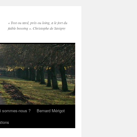
« Tost ou tard, près ou loing, a le fort du
faible besoing ». Christophe de Savigny
i sommes-nous ?
Bernard Mérigot
ations