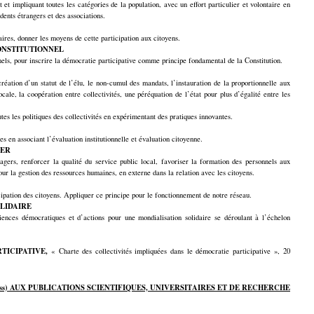
 et impliquant toutes les catégories de la population, avec un effort particulier et volontaire en
dents étrangers et des associations.
saires, donner les moyens de cette participation aux citoyens.
 CONSTITUTIONNEL
nnels, pour inscrire la démocratie participative comme principe fondamental de la Constitution.
création d’un statut de l’élu, le non-cumul des mandats, l’instauration de la proportionnelle aux
ocale, la coopération entre collectivités, une péréquation de l’état pour plus d’égalité entre les
utes les politiques des collectivités en expérimentant des pratiques innovantes.
 en associant l’évaluation institutionnelle et évaluation citoyenne.
GER
agers, renforcer la qualité du service public local, favoriser la formation des personnels aux
ur la gestion des ressources humaines, en externe dans la relation avec les citoyens.
ipation des citoyens. Appliquer ce principe pour le fonctionnement de notre réseau.
OLIDAIRE
iences démocratiques et d’actions pour une mondialisation solidaire se déroulant à l’échelon
TICIPATIVE,
« Charte des collectivités impliquées dans le démocratie participative », 20
ss) AUX PUBLICATIONS SCIENTIFIQUES, UNIVERSITAIRES ET DE RECHERCHE