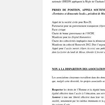
nationale (IHEDN appliquent la Règle de Chatham H
PRISES DE POSITION, APPELS SOUTEN
«Territoires et démocratie locale», président de M
Appel de la société civile pour Rio+20,
Partenariat pour un gouvernement transparent
(Open
Pacte civique
Charte de bonne gouvernance de l’OCDE
Manifeste pour les
Digital Humanities
Charte des collectivités impliquées dans la démocrat
Manifeste du collectif Roosevelt 2012. Dire l’urgenc
Appel pour l’accès ouvert
(Open Access)
aux publ
dans La Lettre du lundi de Mieux Aborder L’Avenir 
NON A LA DISPARITION DES ASSOCIATIO
Les associations citoyennes travaillent dans des doma
que, malgré cette diversité, les projets associatifs 
Respecter
les droits de l’Homme et la dignité humai
égalité effective dans l’accès à l’éducation, aux ser
Assurer
à tous une liberté effective dans leur vie
société, notamment par les médias dominants et la p
des raisons d’agir.