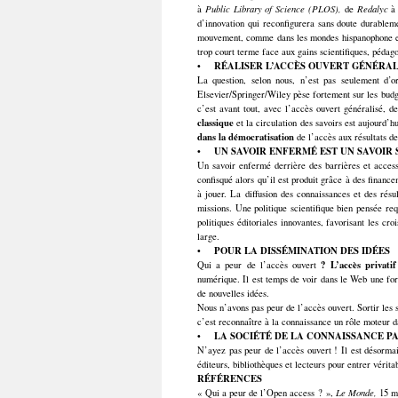
à
Public Library of Science (PLOS),
de
Redalyc
d’innovation qui reconfigurera sans doute durablemen
mouvement, comme dans les mondes hispanophone et l
trop court terme face aux gains scientifiques, pédago
•
RÉALISER L’ACCÈS OUVERT GÉNÉRAL
La question, selon nous, n’est pas seulement d’
Elsevier/Springer/Wiley pèse fortement sur les budge
c’est avant tout, avec l’accès ouvert généralisé, de 
classique
et la circulation des savoirs est aujourd’h
dans la démocratisation
de l’accès aux résultats de
•
UN SAVOIR ENFERMÉ
EST UN SAVOIR 
Un savoir enfermé derrière des barrières et acces
confisqué alors qu’il est produit grâce à des financ
à jouer. La diffusion des connaissances et des rés
missions. Une politique scientifique bien pensée req
politiques éditoriales innovantes, favorisant les cro
large.
•
POUR LA DISSÉMINATION DES IDÉES
? L’accès privatif
Qui a peur de l’accès ouvert
numérique. Il est temps de voir dans le Web une for
de nouvelles idées.
Nous n’avons pas peur de l’accès ouvert. Sortir les s
c’est reconnaître à la connaissance un rôle moteur da
• LA SOCIÉTÉ
DE LA CONNAISSANCE P
N’ayez pas peur de l’accès ouvert ! Il est désormai
éditeurs, bibliothèques et lecteurs pour entrer véri
RÉFÉRENCES
« Qui a peur de l’Open access ? »,
Le Monde,
15 m