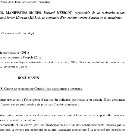
ouse dans leurs sessions de formation.
US, MANIFESTES SIGNÉS
. Bernard MÉRIGOT, responsable de la recherche-action
ieux Aborder L’Avenir (MALA), est signataire d’un certain nombre d’appels et de manifestes.
 Government Partnership),
ie participative (2011)
e et reconstruire l’espoir (2012)
ications scientifiques, universitaires et de recherche
,
2013.
(Texte reproduit sur le présent site
du 08/04/2013)
(2012)
DOCUMENTS
NS.
Charte de principes du Collectif des associations citoyennes.
ines très divers à l’émergence d’une société solidaire, participative et durable. Elles constatent
se fondent sur un petit nombre de principes d’action communs :
ne, lutter contre toutes les discriminations, en dépassant l’égalité formelle pour aller vers une
vices, à la santé, à la culture…
 personnelle et collective, par une émancipation vis-à-vis des conditionnements imposés par la
ublicité, à travers une démarche de laïcité, synonyme d’ouverture à la diversité des pensées et