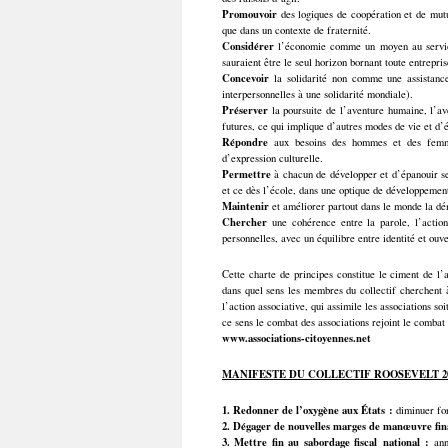
Promouvoir
des logiques de coopération et de mutua
que dans un contexte de fraternité.
Considérer
l’économie comme un moyen au service 
sauraient être le seul horizon bornant toute entrepri
Concevoir
la solidarité non comme une assistance
interpersonnelles à une solidarité mondiale).
Préserver
la poursuite de l’aventure humaine, l’av
futures, ce qui implique d’autres modes de vie et d’
Répondre
aux besoins des hommes et des femmes 
d’expression culturelle.
Permettre
à chacun de développer et d’épanouir ses 
et ce dès l’école, dans une optique de développement
Maintenir
et améliorer partout dans le monde la démo
Chercher
une cohérence entre la parole, l’action
personnelles, avec un équilibre entre identité et ouv
Cette charte de principes constitue le ciment de l
dans quel sens les membres du collectif cherchent 
l’action associative, qui assimile les associations so
ce sens le combat des associations rejoint le combat 
www.associations-citoyennes.net
MANIFESTE DU COLLECTIF ROOSEVELT 2
1.
Redonner de l’oxygène aux États :
diminuer for
2.
Dégager de nouvelles marges de manœuvre fin
3.
Mettre fin au sabordage fiscal national :
annu