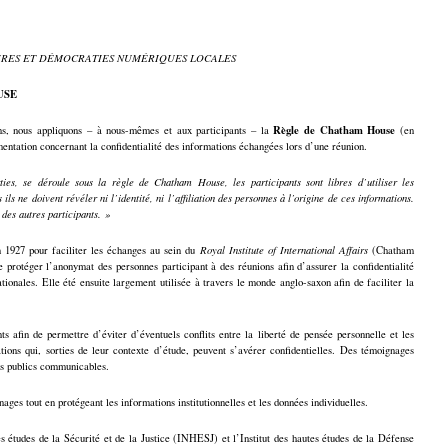
IRES ET DÉMOCRATIES NUMÉRIQUES LOCALES
USE
Règle de Chatham House
ns, nous appliquons – à nous-mêmes et aux participants – la
(en
ementation concernant la confidentialité des informations échangées lors d’une réunion.
es, se déroule sous la règle de Chatham House, les participants sont libres d’utiliser les
ils ne doivent révéler ni l’identité, ni l’affiliation des personnes à l’origine de ces informations.
des autres participants. »
 1927 pour faciliter les échanges au sein du
Royal Institute of International Affairs
(Chatham
e protéger l’anonymat des personnes participant à des réunions afin d’assurer la confidentialité
tionales. Elle été ensuite largement utilisée à travers le monde anglo-saxon afin de faciliter la
s afin de permettre d’éviter d’éventuels conflits entre la liberté de pensée personnelle et les
tions qui, sorties de leur contexte d’étude, peuvent s’avérer confidentielles. Des témoignages
ts publics communicables.
ages tout en protégeant les informations institutionnelles et les données individuelles.
es études de la Sécurité et de la Justice (INHESJ) et l’Institut des hautes études de la Défense