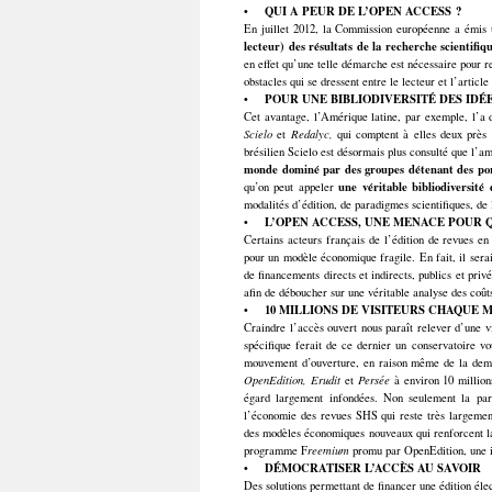
•
QUI A PEUR DE L’OPEN ACCESS ?
En juillet 2012, la Commission européenne a émis
lecteur) des résultats de la recherche scientifiq
en effet qu’une telle démarche est nécessaire pour r
obstacles qui se dressent entre le lecteur et l’artic
•
POUR UNE BIBLIODIVERSITÉ
DES IDÉ
Cet avantage, l’Amérique latine, par exemple, l’a 
Scielo
et
Redalyc,
qui comptent à elles deux près 
brésilien Scielo est désormais plus consulté que l’a
monde dominé par des groupes détenant des port
une véritable bibliodiversité
qu’on peut appeler
modalités d’édition, de paradigmes scientifiques, de 
•
L’OPEN ACCESS, UNE MENACE POUR Q
Certains acteurs français
de l’édition de revues e
pour un modèle économique fragile. En fait, il serai
de financements directs et indirects, publics et priv
afin de déboucher sur une véritable analyse des coût
•
10 MILLIONS DE VISITEURS CHAQUE 
Craindre l’accès ouvert nous paraît relever d’une vi
spécifique ferait de ce dernier un conservatoire v
mouvement d’ouverture, en raison même de la demand
OpenEdition,
Erudit
et
Persée
à environ 10 million
égard largement infondées. Non seulement la part
l’économie des revues SHS qui reste très largement
des modèles économiques nouveaux qui renforcent la 
programme F
reemium
promu par OpenEdition, une in
•
DÉMOCRATISER L’ACCÈS AU SAVOIR
Des solutions permettant de financer une édition élec