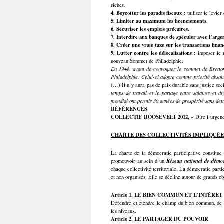
riches.
4
. Boycotter les paradis fiscaux :
utiliser le levie
5.
Limiter au maximum les licenciements.
6.
Sécuriser les emplois précaires.
7.
Interdire aux banques de spéculer avec l’arge
8.
Créer une vraie taxe sur les transactions finan
9.
Lutter contre les délocalisations :
imposer le 
nouveau Sommet de Philadelphie.
En 1944, avant de convoquer le sommet de Bretton-
Philadelphie. Celui-ci adopte comme priorité absol
(…) Il n’y aura pas de paix durable sans justice soc
temps de travail et le partage entre salaires et
mondial ont permis 30 années de prospérité sans dett
RÉFÉRENCES
COLLECTIF ROOSEVELT 2012,
« Dire l’urgenc
CHARTE DES COLLECTIVITÉS IMPLIQUÉE
La charte de la démocratie participative constitue 
Réseau national de démocr
promouvoir au sein d’un
chaque collectivité territoriale. La démocratie partic
et non organisés. Elle se décline autour de grands ob
Article 1. LE BIEN COMMUN ET L’INTÉRÊ
Défendre et étendre le champ du bien commun, de l’i
les niveaux.
Article 2. LE PARTAGER DU POUVOIR