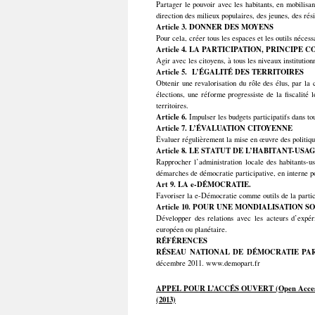
Partager le pouvoir avec les habitants, en mobilisant
direction des milieux populaires, des jeunes, des rési
Article 3. DONNER DES MOYENS
Pour cela, créer tous les espaces et les outils néces
Article 4. LA PARTICIPATION, PRINCIPE
Agir avec les citoyens, à tous les niveaux institutio
Article 5. L’ÉGALITÉ DES TERRITOIRES
Obtenir une revalorisation du rôle des élus, par la 
élections, une réforme progressiste de la fiscalité l
territoires.
Article 6.
Impulser les budgets participatifs dans to
Article 7. L’ÉVALUATION CITOYENNE
Évaluer régulièrement la mise en œuvre des politiques
Article 8. LE
STATUT DE L’HABITANT-USA
Rapprocher l’administration locale des habitants-us
démarches de démocratie participative, en interne po
Art 9. LA e-DÉMOCRATIE.
Favoriser la e-Démocratie comme outils de la partic
Article 10. POUR UNE MONDIALISATION S
Développer des relations avec les acteurs d’expér
européen ou planétaire.
RÉFÉRENCES
RÉSEAU NATIONAL DE DÉMOCRATIE PAR
décembre 2011. www.demopart.fr
APPEL POUR L’ACCÉS OUVERT (Open Acce
(2013)