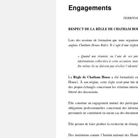
Engagements
TERRITO
RESPECT DE LA RÈGLE DE CHATHAM HO
Lors des sessions de formation que nous organiso
anglais
Chatham House Rule
). Il s’agit d’une régl
« Quand une réunion, ou l’une de ses parti
informations collectées à cette occasion, mais 
De même ils ne doivent pas révéler l’identité 
Règle de Chatham House
La
a été formalisée en
House). À son origine, cette règle avait pour but d
des propos échangés concernant les relations interna
liberté des discussions.
Elle constitue un engagement mutuel des participant
obligations professionnelles concernant des informa
personnels ne constituent en aucun cas des documen
Elle permet de faire profiter la recherche de témoign
Des institutions comme l’Institut national des Haut