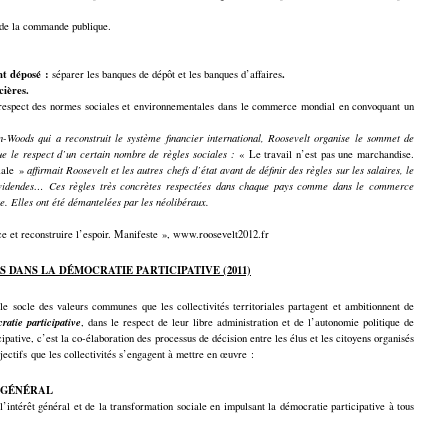
r de la commande publique.
nt déposé :
.
séparer les banques de dépôt et les banques d’affaires
cières.
respect des normes sociales et environnementales dans le commerce mondial en convoquant un
Woods qui a reconstruit le système financier international, Roosevelt organise le sommet de
ue le respect d’un certain nombre de règles sociales :
« Le travail n’est pas une marchandise.
iale »
affirmait Roosevelt et les autres chefs d’état avant de définir des règles sur les salaires, le
 dividendes… Ces règles très concrètes respectées dans chaque pays comme dans le commerce
e. Elles ont été démantelées par les néolibéraux.
e et reconstruire l’espoir. Manifeste », www.roosevelt2012.fr
S
DANS LA DÉMOCRATIE PARTICIPATIVE
(2011)
le socle des valeurs communes que les collectivités territoriales partagent et ambitionnent de
atie participative
, dans le respect de leur libre administration et de l’autonomie politique de
ipative, c’est la co-élaboration des processus de décision entre les élus et les citoyens organisés
jectifs que les collectivités s’engagent à mettre en œuvre :
T GÉNÉRAL
ntérêt général et de la transformation sociale en impulsant la démocratie participative à tous