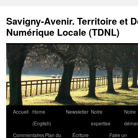
Savigny-Avenir. Territoire et 
Numérique Locale (TDNL)
Aller
Accueil
Home
Newsletter
Notre
Notre
au
(English)
expertise
démar
contenu
Commentaires
Plan du
Écriture
Faire un