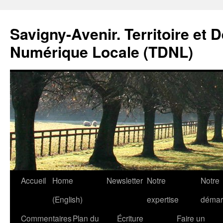
Savigny-Avenir. Territoire et 
Numérique Locale (TDNL)
Aller
Accueil
Home
Newsletter
Notre
Notre
au
(English)
expertise
démar
contenu
Commentaires
Plan du
Écriture
Faire un