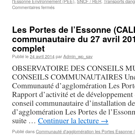
l'Essonne Environnement (PEE)
,
SNCF / RER
,
Transports dan
sur
Commentaires fermés
Avis
défavorable
sur
Les Portes de l’Essonne (CAL
l’enquête
communautaire du 27 avril 201
publique
d’autoroute
complet
ferroviaire
Atlantique
Publié le
24 avril 2014
par
Admin_wp_sav
(Portes
OBSERVATOIRE DES CONSEILS MU
de
l’Essonne)
CONSEILS COMMUNAUTAIRES Une pos
Communauté d’agglomération Les Porte
Rapport d’activité et de développement
conseil communautaire d’installation 
d’agglomération Les Portes de l’Esson
suite …
Continuer la lecture
→
Publié dans
Communauté d'agglomération les Portes Essonne