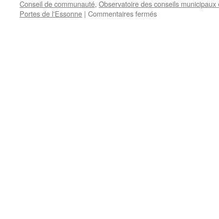
Conseil de communauté
,
Observatoire des conseils municipaux
sur
Portes de l'Essonne
|
Commentaires fermés
Les
Portes
de
l’Essonne
(CALPE).
Conseil
communautaire
du
27
avril
2014.
Le
dossier
complet