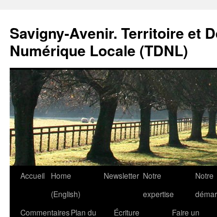
Savigny-Avenir. Territoire et 
Numérique Locale (TDNL)
Aller
Accueil
Home
Newsletter
Notre
Notre
au
(English)
expertise
démar
contenu
Commentaires
Plan du
Écriture
Faire un