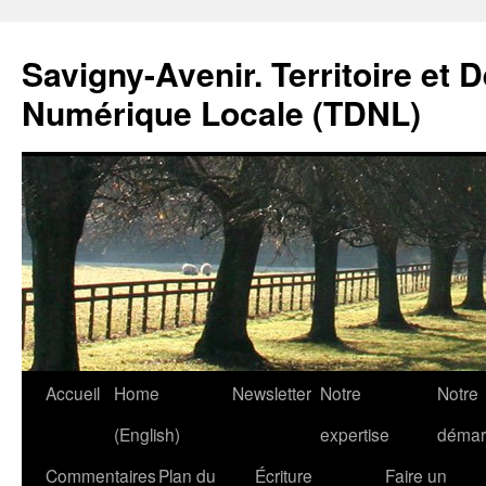
Savigny-Avenir. Territoire et 
Numérique Locale (TDNL)
Aller
Accueil
Home
Newsletter
Notre
Notre
au
(English)
expertise
démar
contenu
Commentaires
Plan du
Écriture
Faire un