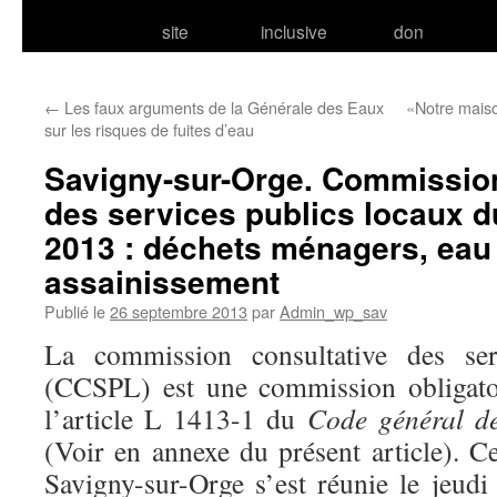
site
inclusive
don
←
Les faux arguments de la Générale des Eaux
«Notre maiso
sur les risques de fuites d’eau
Savigny-sur-Orge. Commission
des services publics locaux 
2013 : déchets ménagers, eau 
assainissement
Publié le
26 septembre 2013
par
Admin_wp_sav
La commission consultative des ser
(CCSPL) est une commission obligatoi
l’article L 1413-1 du
Code général des
(Voir en annexe du présent article). 
Savigny-sur-Orge s’est réunie le jeud