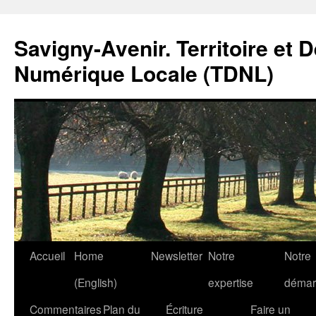
Savigny-Avenir. Territoire et 
Numérique Locale (TDNL)
Aller
Accueil
Home
Newsletter
Notre
Notre
au
(English)
expertise
démar
contenu
Commentaires
Plan du
Écriture
Faire un