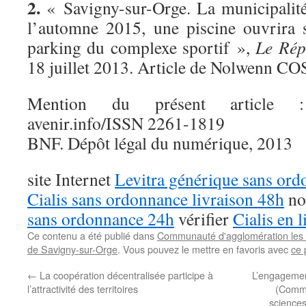
2.
« Savigny-sur-Orge. La municipalité 
l’automne 2015, une piscine ouvrira s
parking du complexe sportif »,
Le Répu
18 juillet 2013. Article de Nolwenn C
Mention du présent article : 
avenir.info/ISSN 2261-1819
BNF. Dépôt légal du numérique, 2013
site Internet
Levitra générique sans or
Cialis sans ordonnance livraison 48h
no
sans ordonnance 24h
vérifier
Cialis en l
Ce contenu a été publié dans
Communauté d'agglomération les
de Savigny-sur-Orge
. Vous pouvez le mettre en favoris avec
ce 
←
La coopération décentralisée participe à
L’engagemen
l’attractivité des territoires
(Commi
sciences