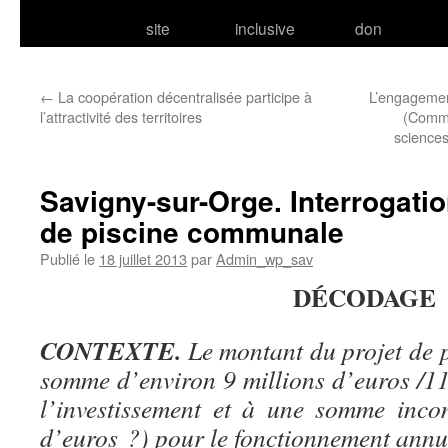
site
inclusive
don
←
La coopération décentralisée participe à
L’engagemen
l’attractivité des territoires
(Commi
sciences
Savigny-sur-Orge. Interrogatio
de piscine communale
Publié le
18 juillet 2013
par
Admin_wp_sav
DÉCODAGE
CONTEXTE.
Le montant du projet de p
somme d’environ 9 millions d’euros /11
l’investissement et à une somme inco
d’euros ?) pour le fonctionnement annu