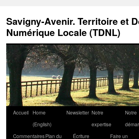
Savigny-Avenir. Territoire et 
Numérique Locale (TDNL)
Aller
Accueil
Home
Newsletter
Notre
Notre
au
(English)
expertise
démar
contenu
Commentaires
Plan du
Écriture
Faire un