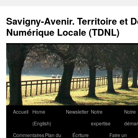
Savigny-Avenir. Territoire et 
Numérique Locale (TDNL)
Aller
Accueil
Home
Newsletter
Notre
Notre
au
(English)
expertise
démar
contenu
Commentaires
Plan du
Écriture
Faire un