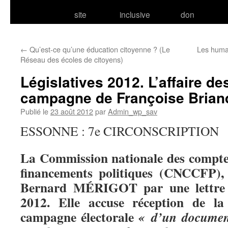
site
inclusive
don
←
Qu’est-ce qu’une éducation citoyenne ? (Le
Les human
Réseau des écoles de citoyens)
Législatives 2012. L’affaire d
campagne de Françoise Briand
Publié le
23 août 2012
par
Admin_wp_sav
ESSONNE : 7e CIRCONSCRIPTION
La Commission nationale des compte
financements politiques (CNCCFP),
Bernard MÉRIGOT par une lettre 
2012. Elle accuse réception de la
campagne électorale
«
d’un documen