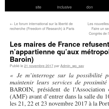
site
inclusive
don
←
Le forum international sur la liberté de
Les nouvelles
recherche (Freedom of Research) à Paris
Faire un s
Congrès de l
Les maires de France refusent
n’appartienne qu’aux métropo
Baroin)
Publié le
21 novembre 2017
par
Admin_wp_sav
« Je m’interroge sur la possibilité
maintenir leurs services de proximité
BAROIN, président de l’Association 
(AMF) avant d’entrer dans la salle du 1
les 21, 22 et 23 novembre 2017 à la Port