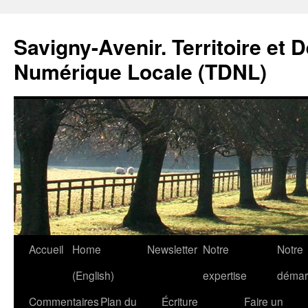
Savigny-Avenir. Territoire et 
Numérique Locale (TDNL)
Aller
Accueil
Home
Newsletter
Notre
Notre
au
(English)
expertise
démar
contenu
Commentaires
Plan du
Écriture
Faire un