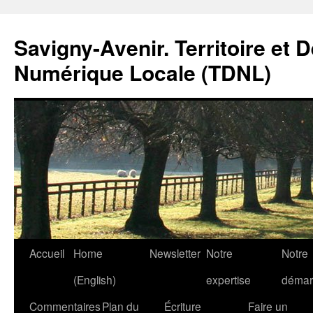
Savigny-Avenir. Territoire et 
Numérique Locale (TDNL)
Aller
Accueil
Home
Newsletter
Notre
Notre
au
(English)
expertise
démar
contenu
Commentaires
Plan du
Écriture
Faire un