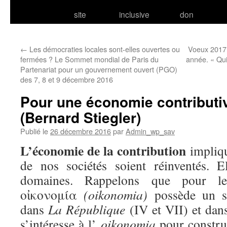
site
inclusive
don
←
Les démocraties locales sont-elles ouvertes ou
Voeux 2017 
fermées ? Le Sommet mondial de Paris du
année. « Qui 
Partenariat pour un gouvernement ouvert (PGO)
des 7, 8 et 9 décembre 2016
Pour une économie contributi
(Bernard Stiegler)
Publié le
26 décembre 2016
par
Admin_wp_sav
L’économie de la contribution
impliqu
de nos sociétés soient réinventés. E
domaines. Rappelons que pour le
οἰκονομία
(oikonomia)
possède un se
dans
La République
(IV et VII) et dan
s’intéresse à l’
oikonomia
pour constru