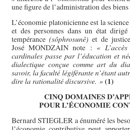
une figure de l’administration des biens 
L’économie platonicienne est la science 
et des personnes dans un état dirig
tempérance
(sôphrosunê)
et de justic
José MONDZAIN note :
« L’accès 
cardinales passe par l’éducation et néc
dialectique conçue comme art du dia
savoir, la faculté légiférante n’étant aut
(1)
dire la rationalité discursive. »
CINQ DOMAINES D’APP
POUR L’ÉCONOMIE CON
Bernard STIEGLER a énuméré les besoi
l’économie contributive peut apport