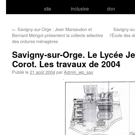
site
inclusive
don
←
Savigny-sur-Orge : Jean Marsaudon et
Savigny-sur
Bernard Mérigot présentent la collecte sélective
l’École des d
des ordures ménagères
Savigny-sur-Orge. Le Lycée Je
Corot. Les travaux de 2004
Publié le
21 août 2004
par
Admin_wp_sav