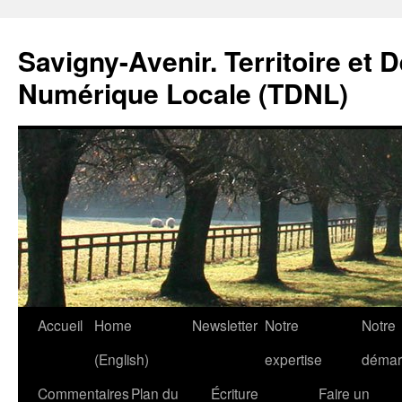
Savigny-Avenir. Territoire et 
Numérique Locale (TDNL)
Aller
Accueil
Home
Newsletter
Notre
Notre
au
(English)
expertise
démar
contenu
Commentaires
Plan du
Écriture
Faire un