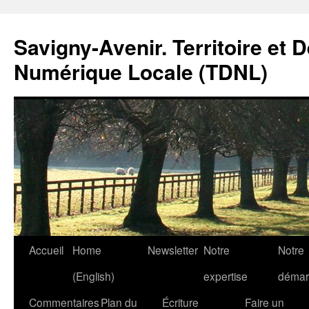
Savigny-Avenir. Territoire et 
Numérique Locale (TDNL)
Aller
Accueil
Home
Newsletter
Notre
Notre
au
(English)
expertise
démar
contenu
Commentaires
Plan du
Écriture
Faire un